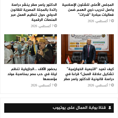
المجلس الأعلى للشئون الإسلامية
الدكتور ياسر صقر ينشر دراسة
واصل تدريب ذوي الهمم ضمن
رائدة بالمجلة المصرية للقانون
فعاليات مبادرة “قدرات”
الدولي حول تنظيم العمل عبر
المنصات الرقمية
7 أغسطس، 2026
7 أغسطس، 2026
كيف تعيد “التبعية الخوارزمية”
بحضور الآلاف …الجازولية تنظم
تشكيل علاقة العمل؟ قراءة في
ليلة في حب مصر بمناسبة مولد
دراسة قانونية للدكتور ياسر صقر
مؤسسها
7 أغسطس، 2026
7 أغسطس، 2026
قناة بوابة العمال على يوتيوب