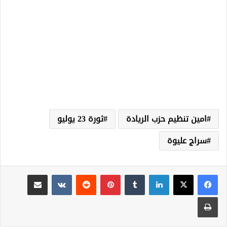
امين تنظيم حزب الريادة
ثورة 23 يوليو
سراج عليوة
لينكدإن
‏Tumblr
بينتيريست
‏Reddit
‏VKontakte
مشاركة عبر البريد
طباعة