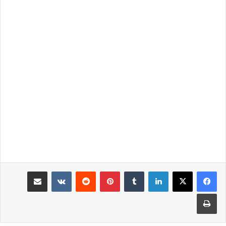
لينكدإن
‏Tumblr
بينتيريست
‏Reddit
‏VKontakte
مشاركة عبر البريد
طباعة