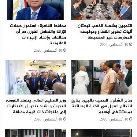
التموين وشعبة الذهب تبحثان
محافظ القاهرة : استمرار حملات
آليات تطوير القطاع ومواجهة
الإزالة والتعامل الفورى مع أى
الممارسات غير المنضبطة
مخالفات وإتخاذ الإجراءات
القانونية
10 أغسطس، 2026
10 أغسطس، 2026
مدير الشئون الصحية بالجيزة يتابع
وزير التعليم العالى يتفقد القومى
انتظام العمل في الفترة المسائية
للبحوث ويشيد بتحويل الابتكارات
بمستشفى أوسيم
إلى منتجات ذات قيمة مضافة
10 أغسطس، 2026
10 أغسطس، 2026