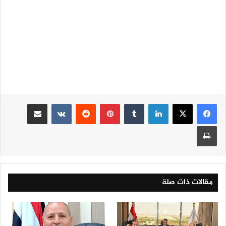
لينكدإن
‏Tumblr
بينتيريست
‏Reddit
‏VKontakte
مشاركة عبر البريد
طباعة
مقالات ذات صلة