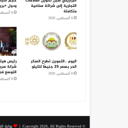
البرازيلي سبل تحويل العلاقات
حجم التباد
التجارية إلى شراكة صناعية
ودول «بريك
متكاملة
6 أغسطس، 2026
6 أغسطس، 2026
اليوم ..التموين تطرح السكر
رئيس هيئة
الحر بسعر 25 جنيهًا للكيلو
شركة سري
التوسع في
6 أغسطس، 2026
6 أغسطس، 2026
© Copyright 2026, All Rights Reserved |
بوابة ال