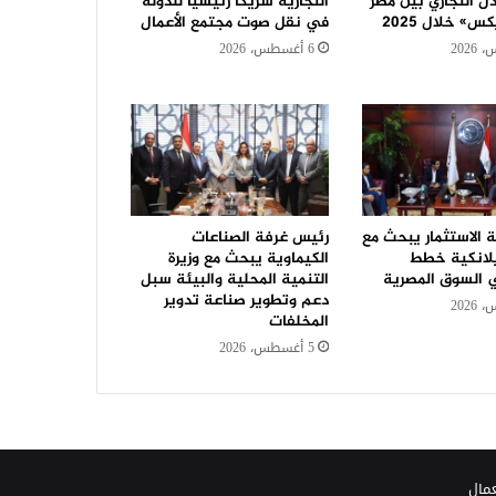
ل التجاري بين مصر
التجارية شريكا رئيسيا للدولة
س» خلال 2025
في نقل صوت مجتمع الأعمال
6 أغسطس، 2026
 الاستثمار يبحث مع
رئيس غرفة الصناعات
لانكية خطط
الكيماوية يبحث مع وزيرة
 السوق المصرية
التنمية المحلية والبيئة سبل
دعم وتطوير صناعة تدوير
المخلفات
5 أغسطس، 2026
عمال