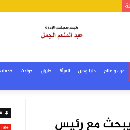
لة
عرب و عالم
دنيا ودين
المرأة
طيران
حوادث
خدمات
قن
يبحث مع رئيس