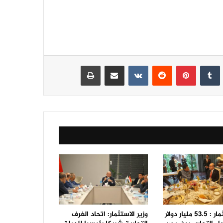
نكدإن
‏Tumblr
بينتيريست
‏Reddit
‏VKontakte
مشاركة عبر البريد
طباعة
وزير الاستثمار : 53.5 مليار دولار
وزير الاستثمار: اتحاد الغرف