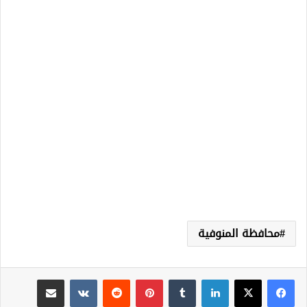
محافظة المنوفية
لينكدإن
‏Tumblr
بينتيريست
‏Reddit
‏VKontakte
مشاركة عبر البريد