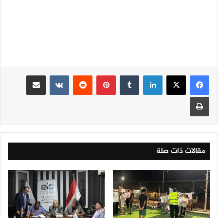
لينكدإن
‏Tumblr
بينتيريست
‏Reddit
‏VKontakte
مشاركة عبر البريد
طباعة
مقالات ذات صلة