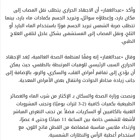
وأكد «عبدالغفار» أن الاجهاد الحراري يتطلب نقل المصاب إلى
مكان بارد، وإعطاؤه سوائل، وتبريد الجسم بكمادات ماء بارد، بينما
تتطلب ضربة الشمس تبريد الجسم فورًا باستخدام الماء البارد أو
الثلج، ونقل المصاب إلى المستشفى بشكل عاجل لتلقي العلاج
الطبي.
وقال «عبدالغفار» إنه وفقًا لمنظمة الصحة العالمية، يُعد الإجهاد
الحراري السبب الرئيسي للوفيات المرتبطة بالطقس، حيث يمكن
أن يؤدي إلى تفاقم أمراض القلب، والسكري، والربو، بالإضافة إلى
جانب زيادة مخاطر الحوادث وانتقال بعض الأمراض المعدية.
ونصحت وزارة الصحة والسكان بـ الإكثار من شرب الماء والعصائر
الطبيعية بكميات كافية (2-3 لترات يوميًا) وتجنب المشروبات
الغنية بالكافيين أو السكريات، فضلاً عن تجنب التعرض المباشر
لأشعة للشمس خاصة بين الساعة 11 صباحًا وحتى 4 عصرًا،
وارتداء ملابس مناسبة فضفاضة من القطن فاتح اللون، مع
استخدام أغطية الرأس والنظارات الشمسية.