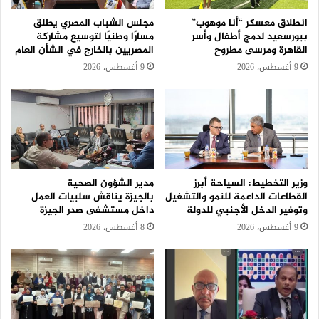
انطلاق معسكر “أنا موهوب”
مجلس الشباب المصري يطلق
ببورسعيد لدمج أطفال وأسر
مسارًا وطنيًا لتوسيع مشاركة
القاهرة ومرسى مطروح
المصريين بالخارج في الشأن العام
9 أغسطس، 2026
9 أغسطس، 2026
وزير التخطيط: السياحة أبرز
مدير الشؤون الصحية
القطاعات الداعمة للنمو والتشغيل
بالجيزة يناقش سلبيات العمل
وتوفير الدخل الأجنبي للدولة
داخل مستشفى صدر الجيزة
9 أغسطس، 2026
8 أغسطس، 2026