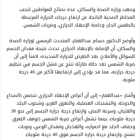
وجهت وزارة الصحة والسكان، عدة نصائح للمواطنين لتجنب
المخاطر الصحية الناتجة عن ارتفاع درجات الحرارة المرتبطة
بالطقس الحار، وخاصة الإجهاد الحراري، وضربات الشمس.
وأوضح الدكتور حسام عبدالغفار، المتحدث الرسمي لوزارة الصحة
والسكان، أن الإصابة بالإجهاد الحراري تحدث نتيجة فقدان الجسم
للسوائل والأملاح، بعد التعرض للحرارة الشديدة، لافتاً إلى أن
ضربة الشمس تعد حالة طارئة تنتج عن فشل الجسم في تنظيم
درجة حرارته، مما قد يؤدي إلى ارتفاعها لأكثر من 40 درجة
مئوية.
وأشار «عبدالغفار» إلى أن ‎أعراض الإجهاد الحراري تتضمن (الصداع
والدوخة، والتشنجات العضلية، والتعرق الغزير، وشحوب الجلد
والغثيان، وسرعة النبض، وارتفاع درجة حرارة الجسم إلى نحو 38
درجة مئوية)، بينما تشمل أعراض ضربة الشمس (توقف التعرق
وجفاف الجلد مع احمراره، والهذيان وفقدان الوعي، ونوبات
تشنج، وارتفاع درجة حرارة الجسم فوق 40 درجة مئوية).