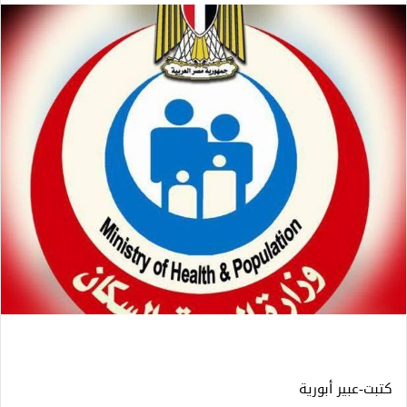
كتبت-عبير أبورية