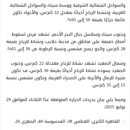
والسواحل الشمالية الشرقية ووسط سيناء والسواحل الشمالية
الغربية، وتنشط الرياح أحيانًا بمعدل 32 كم/س، والأجواء تكون
غائمة جزئيًا بقيمة 50 إلى 95%.
وجنوب سيناء وسلاسل جبال البحر الأحمر، تشهد فرص لسقوط
أمطار خفيفة على مناطق من مدينة حلايب، ونشاط للرياح بقيمة
28 كم/س، والجو يصبح مشمس ونسبة الرطوبة من 30 إلى 65%.
وشمال الصعيد تشهد نشاط للرياح معتدلة 22 كم/س، وجنوب
الصعيد يسوده نشاط للرياح أحيانًا بقيمة 30 كم/س، قد تكون
مثيرة للرمال والأتربة على الصحراء الغربية، وتكون مشمس بنسبة
15 إلى 35 كم/س.
وفيما يلي بيان بدرجات الحرارة المتوقعة غدًا الثلاثاء الموافق 29
يوليو 2025:
· القاهرة الكبرى: العظمى 38، المحسوسة 40، الصغرى 26.