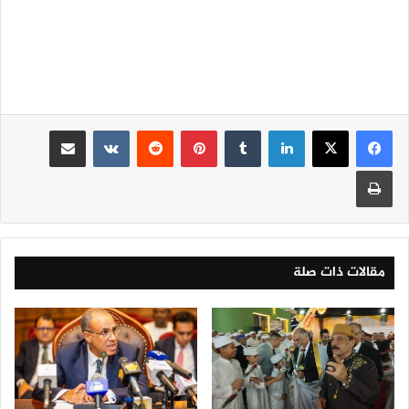
لينكدإن
‏Tumblr
بينتيريست
‏Reddit
‏VKontakte
مشاركة عبر البريد
طباعة
مقالات ذات صلة