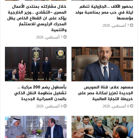
بحضور الآلاف …الجازولية تنظم
خلال مشاركته بمنتدى الأعمال
ليلة في حب مصر بمناسبة مولد
المصرى -التشادي …وزير الخارجية
مؤسسها
يؤكد على ان القطاع الخاص يظل
المحرك الرئيسي للاستثمار
7 أغسطس، 2026
والتنمية
7 أغسطس، 2026
مسعود علام: قناة السويس
بأسطول يضم 200 مركبة ..
الجديدة تعزيز لمكانة مصر على
تشغيل منظومة النقل الذكي
خريطة التجارة العالمية
بالمدن العمرانية الجديدة
6 أغسطس، 2026
6 أغسطس، 2026