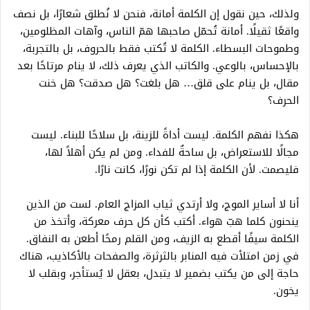
ولذلك، حين نقول إن الكلمة أمانة، فنحن لا نُطلق شعارًا، بل نصف
واقعًا ثقيلًا. أمانة تُحمّل صاحبها همّ الناس، وآهات المظلومين،
وطموحات البسطاء. الكلمة لا تُكتب فقط بالحروف، بل بالتجربة،
بالإحساس، بالوعي. والكاتب الذي يعرف ذلك، لا ينام مرتاحًا بعد
مقال، بل ينام على قلق… هل بلغت؟ هل صدقت؟ هل خنت
الحرف؟
هكذا نفهم الكلمة. ليست أداةً للزينة، بل سلاحًا للبناء. ليست
مجالًا للاستعراض، بل ساحةٌ للفداء. ومن لم يكن أهلاً لها،
فليصمت. لأن الكلمة إذا لم تكن نورًا، كانت نارًا.
أنا لا أساير الموج، ولا أرتدي ثياب المزاج العام. لست من الذين
ينحنون كلما هبّ هواء. أكتب كأن كل حرف معركة، وأتخذ من
الكلمة سيفًا أقطع به الزيف، ومن القلم رمحًا أطعن به النفاق.
في زمن امتلأت فيه المنابر بالثرثرة، والصفحات بالأكاذيب، هناك
حاجة إلى من يكتب بضمير لا يتبدل، بعقل لا يُستأجر، وبقلب لا
يخون.