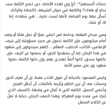
حصائد ألسنتهم؟”. أيُّ وزنٍ لهذه الأمانة، حين تصبح الكلمة سبب
نجاةٍ أو هلاك؟! والكلمة في ميزان الشريعة، كالصلاة والزكاة،
تُسأل عنها يوم القيامة، لأنها ليست عابرة… هي شهادة، إما
لك أو عليك.
وفي ميدان المهنة، وخاصة لمن اعتلى منبرًا أو حمل قلمًا أو وقف
أمام ميكروفون، فإن الكلمة تتحول من مجرد مسؤولية إلى شرف.
الإعلامي، الكاتب، الخطيب، المعلّم… كلهم سيتحولون إلى شهود
في هذا الزمان، إما أن يشهدوا للحق، أو يصمتوا عن الزيف. فإن
تكلموا بصدق، كانوا أئمةً يُهتدى بهم، وإن خانوا الكلمة، صاروا
شهود زور على ضمير الأمة.
وليس المقصود بالخيانة أن تقول الكذب فقط، بل أن تعرف الحق
وتسكت عنه، أن ترى الظلم وتُزينه بالكلمات، أن تُجمّل القبيح
وتُخفي الجميل. الكلمة التي لا تُقال في وقتها، كالسيف الذي
يُترك في غمده يوم المعركة. وهذا الصمت الجبان، خيانة لا تقلّ
عن الكلام المضلل.