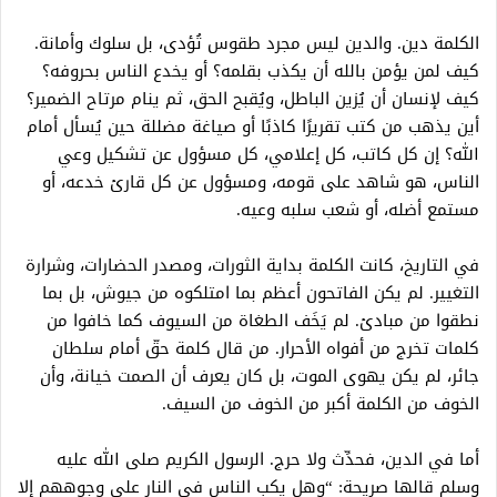
الكلمة دين. والدين ليس مجرد طقوس تُؤدى، بل سلوك وأمانة.
كيف لمن يؤمن بالله أن يكذب بقلمه؟ أو يخدع الناس بحروفه؟
كيف لإنسان أن يُزين الباطل، ويُقبح الحق، ثم ينام مرتاح الضمير؟
أين يذهب من كتب تقريرًا كاذبًا أو صياغة مضللة حين يُسأل أمام
الله؟ إن كل كاتب، كل إعلامي، كل مسؤول عن تشكيل وعي
الناس، هو شاهد على قومه، ومسؤول عن كل قارئ خدعه، أو
مستمع أضله، أو شعب سلبه وعيه.
في التاريخ، كانت الكلمة بداية الثورات، ومصدر الحضارات، وشرارة
التغيير. لم يكن الفاتحون أعظم بما امتلكوه من جيوش، بل بما
نطقوا من مبادئ. لم يَخَف الطغاة من السيوف كما خافوا من
كلمات تخرج من أفواه الأحرار. من قال كلمة حقّ أمام سلطان
جائر، لم يكن يهوى الموت، بل كان يعرف أن الصمت خيانة، وأن
الخوف من الكلمة أكبر من الخوف من السيف.
أما في الدين، فحدِّث ولا حرج. الرسول الكريم صلى الله عليه
وسلم قالها صريحة: “وهل يكب الناس في النار على وجوههم إلا