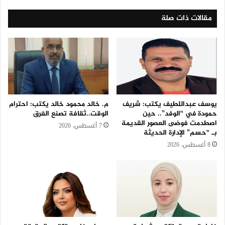
مقالات ذات صلة
يوسف عبداللطيف يكتب: شريف
م. خالد محمود خالد يكتب: احترام
حمودة في “الوفد”.. حين
الوقت..ثقافة تصنع الفرق
اصطدمت فوضى العصور القديمة
7 أغسطس، 2026
بـ “حسم” الإدارة الحديثة
8 أغسطس، 2026