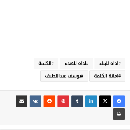
اداة للبناء
اداة للهدم
الكلمة
امانة الكلمة
يوسف عبداللطيف
لينكدإن
‏Tumblr
بينتيريست
‏Reddit
‏VKontakte
مشاركة عبر البريد
طباعة