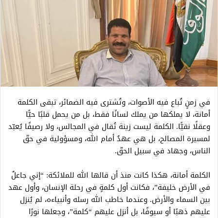
في زمنٍ تُباع فيه الأصوات، وتُشترى فيه الضمائر، تبقى الكلمة
أمانة، لا يملكها من يملك لسانًا فقط، بل من يحمل قلبًا حيًّا
وعقلًا نقيًّا. الكلمة ليست زينة تُقال في المجالس، ولا رصيفًا يُعبّد
لمسيرة المصالح، بل هي عهدٌ أمام الله، ومسؤولية في حقّ
الناس، وجهاد في سبيل الحقّ.
الكلمة أمانة، هكذا كانت منذ أن قالها الله للملائكة: “إني جاعلٌ
في الأرض خليفة”، فكانت أول كلمةٍ في رحلة الإنسان، وأول عهد
بين السماء والأرض. وعندما خاطب الله رسله وأنبياءه، لم يُنزل
عليهم ذهبًا أو سيوفًا، بل أنزل عليهم “كلمة”، وجعلها نورًا