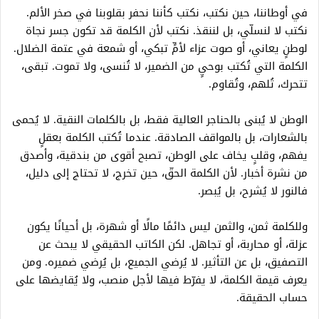
في أوطاننا، حين نكتب، نكتب كأننا نحفر بقلوبنا في صخر الألم.
نكتب لا لنسلّي، بل لننقذ. نكتب لأن الكلمة قد تكون جسر نجاة
لوطنٍ يعاني، أو صوت عزاء لأمٍّ تبكي، أو شمعة في عتمة الضلال.
الكلمة التي تُكتب بوحيٍ من الضمير، لا تُنسى، ولا تموت. تبقى،
تتحرك، تُلهم، وتُقاوم.
الوطن لا يُبنى بالحناجر العالية فقط، بل بالكلمات النقية. لا يُحمى
بالشعارات، بل بالمواقف الصادقة. عندما تُكتب الكلمة بعقلٍ
يفهم، وقلبٍ يخاف على الوطن، تصبح أقوى من بندقية، وأصدق
من نشرة أخبار. لأن الكلمة الحقّ، حين تخرج، لا تحتاج إلى دليل،
فالنور لا يُشرح، بل يُبصر.
وللكلمة ثمن، والثمن ليس دائمًا مالًا أو شهرة، بل أحيانًا يكون
عزلة، أو محاربة، أو تجاهل. لكن الكاتب الحقيقي لا يبحث عن
التصفيق، بل عن التأثير. لا يُرضي الجميع، بل يُرضي ضميره. ومن
يعرف قيمة الكلمة، لا يفرّط فيها لأجل منصب، ولا يُقايضها على
حساب الحقيقة.