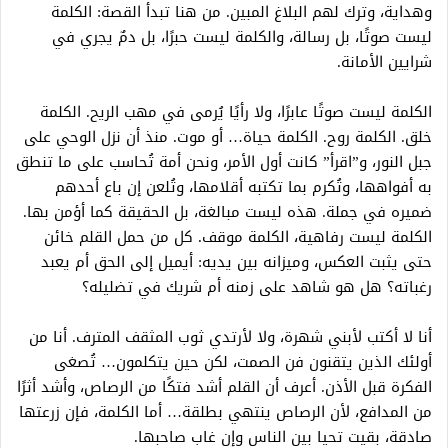
وهداية، وترك لهم البلاغ المبين. من هنا تبدأ القصة: الكلمة
ليست صوتًا، بل رسالة، والكلمة ليست حبرًا، بل دمٌ يجري في
شرايين الأمانة.
الكلمة ليست صوتًا عابرًا، ولا رأيًا يُرمى في مهب الريح. الكلمة
خلق. الكلمة روح. الكلمة حياة… أو موت. منذ أن نزل الوحي على
جبل النور، و”اقرأ” كانت أول الأمر، ونحن أمة تُحاسب على ما تنطق
به أفواهها، وتُكرم بما تكتبه أقلامها، وتُلعن إن باع أحدهم
ضميره في جملة. هذه ليست مبالغة، بل الحقيقة كما أؤمن بها.
الكلمة ليست رفاهية، الكلمة موقف. كل من حمل القلم خائن
حتى يثبت العكس، وميزانه بين يديه: أيميل إلى الحق أم يعبد
رغباته؟ هل هو شاهد على زمنه أم شريك في تضليله؟
أنا لا أكتب لأبني شهرة، ولا لأرتدي ثوب المثقف المترف. أنا من
أولئك الذين يتقنون فن الصمت، لكن حين يتكلمون… تُصغى
الفكرة قبل الأذن. أعرف أن القلم أشد فتكًا من الرصاص، وأشد أثرًا
من المدافع، لأن الرصاص ينتهي بطلقة… أما الكلمة، فإن زرعتها
صادقة، بقيت تحيا بين الناس وإن غاب صاحبها.