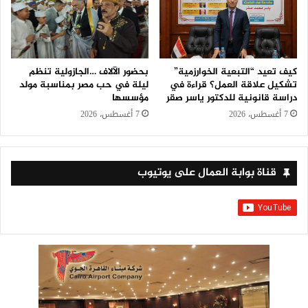
كيف تعيد “التبعية الخوارزمية”
بحضور الآلاف …الجازولية تنظم
تشكيل علاقة العمل؟ قراءة في
ليلة في حب مصر بمناسبة مولد
دراسة قانونية للدكتور ياسر صقر
مؤسسها
7 أغسطس، 2026
7 أغسطس، 2026
قناة بوابة العمال على يوتيوب