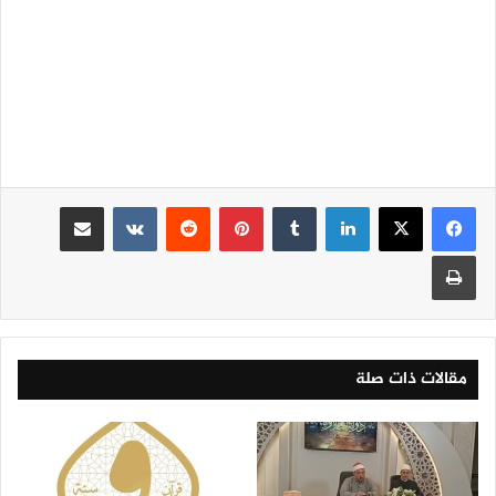
لينكدإن
‏Tumblr
بينتيريست
‏Reddit
‏VKontakte
مشاركة عبر البريد
طباعة
مقالات ذات صلة