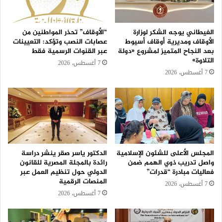
الغيطاني يوجه الشكر لوزارة
“الأوقاف” تحذر المواطنين من
الأوقاف ومديرية أوقاف أسيوط
عصابات النصب وتؤكد: التعيينات
بعد النجاح المتميز لمشروع «دولة
عبر القنوات الرسمية فقط
التلاوة»
7 أغسطس، 2026
7 أغسطس، 2026
المجلس الأعلى للشئون الإسلامية
الدكتور ياسر صقر ينشر دراسة
واصل تدريب ذوي الهمم ضمن
رائدة بالمجلة المصرية للقانون
فعاليات مبادرة “قدرات”
الدولي حول تنظيم العمل عبر
المنصات الرقمية
7 أغسطس، 2026
7 أغسطس، 2026