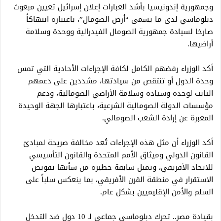
وجمهورية إندونيسيا بأشد العبارات إعلان إسرائيل تعيين مبعوث
دبلوماسي لدى ما يسمى “أرض الصومال”، باعتباره انتهاكاً
صارخا لسيادة جمهورية الصومال الفيدرالية ووحدة وسلامة
أراضيها.
أكد الوزراء رفضهم الكامل لكافة الإجراءات الأحادية التي تمس
وحدة الدول أو تنتقص من سيادتها، مشددين على دعمهم
الثابت لوحدة وسيادة وسلامة الأراضي الصومالية، ودعم
مؤسسات الدولة الصومالية الشرعية، باعتبارها الجهة الوحيدة
المعبرة عن إرادة الشعب الصومالي.
أكد الوزراء أن مثل هذه الإجراءات تُعد مخالفة صريحة لمبادئ
القانون الدولي وميثاق الأمم المتحدة والقانون التأسيسي
للاتحاد الأفريقي، وتمثل سابقة خطيرة من شأنها تقويض
الاستقرار في منطقة القرن الأفريقي، بما ينعكس سلباً على
السلم والأمن الإقليميين بشكل عام.
بقيادة مصر.. تحرك دبلوماسي جماعي لـ 10 دول ضد التدخل