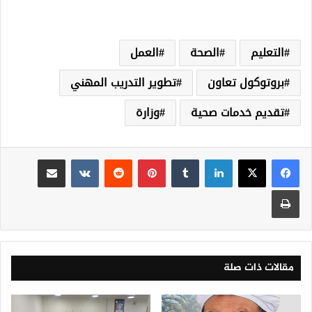
التعليم
الصحة
العمل
بروتوكول تعاون
تطوير التدريب المهني
تقديم خدمات صحية
وزارة
لينكدإن
‏Tumblr
بينتيريست
‏Reddit
‏VKontakte
مشاركة عبر البريد
طباعة
مقالات ذات صلة