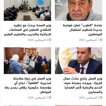
ساحة “الطيب” تعلن ضوابط
وزير الصحة يبحث مع نظيره
جديدة لتنظيم استقبال
التشادي التعاون في الصناعات
المواطنين
الدوائية والتدريب والتعليم الطبى
7 أغسطس، 2026
6 أغسطس، 2026
وزير العمل يتابع حادث عمال
وزير العمل في زيارة مفاجئة
الجيزة.. ويوجه بسرعة صرف
لمديرية “القاهرة”: نجاح أي
الدعم والرعاية لأسر الضحايا
مؤسسة حكومية يقاس بمدى رضا
والمصابين
المواطن
6 أغسطس، 2026
3 أغسطس، 2026