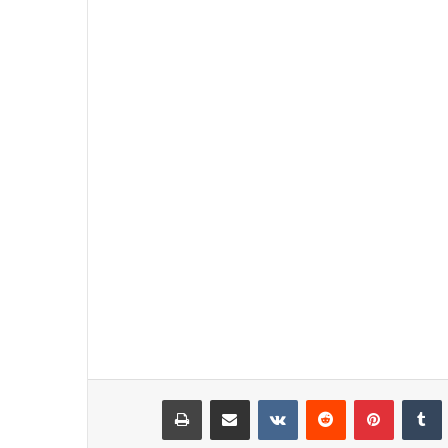
نكدإن
‏Tumblr
بينتيريست
‏Reddit
‏VKontakte
مشاركة عبر البريد
طباعة