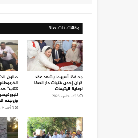
مقالات ذات صلة
محافظ أسيوط يشهد عقد
صالون الد
قران إحدى فتيات دار الصفا
الخربوطلي
لرعاية اليتيمات
كتاب” حدو
للبروفيسو
5 أغسطس، 2026
وزوجته الد
3 أغسطس، 2026