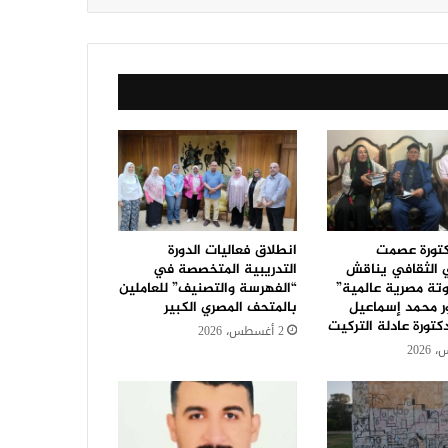
كتورة عصمت
انطلاق فعاليات الدورة
 الثقافي يناقش
التدريبية المتخصصة في
تة مصرية عالمية”
“الفهرسة والتصنيف” للعاملين
ر محمد إسماعيل
بالمتحف المصري الكبير
كتورة عادلة التركيت
2 أغسطس، 2026