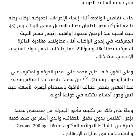
في حماية المنافذ الجوية.
جاءت تفاصيل الواقعة أثناء إنهاء الإجراءات الجمركية لركاب رحلة
تابعة لشركة مصر للطيران بصالة الوصول بمبنى الركاب رقم (3)،
حيث اشتبه عبد الرحمن محمود إبراهيم، رئيس قسم اللجنة
الجمركية، في إحدى الراكبات أثناء محاولتها مغادرة الدائرة
الجمركية بحقائبها. وبسؤالها عما إذا كانت تحمل مواد تستوجب
الإفصاح، نفت ذلك.
وعلى الفور، كلف حازم محمد علي، مدير الحركة والمشرف على
صالة الوصول رقم (3)، كلًا من محمد عاطف عبد السلام ومحمد
عبد المغني بفحص حقائب الراكبة باستخدام أجهزة الأشعة، حيث
تبين وجود أجسام يشتبه في كونها أدوية.
وبناءً على ذلك، تم تكليف مأمور الجمرك أمل مصطفى محمد
بإجراء تفتيش يدوي دقيق للحقائب، والذي أسفر عن ضبط كمية
كبيرة من الشرائط الدوائية المكتوب عليها “Cytotec 200mg”،
والمستخدمة في عمليات الإجهاض.