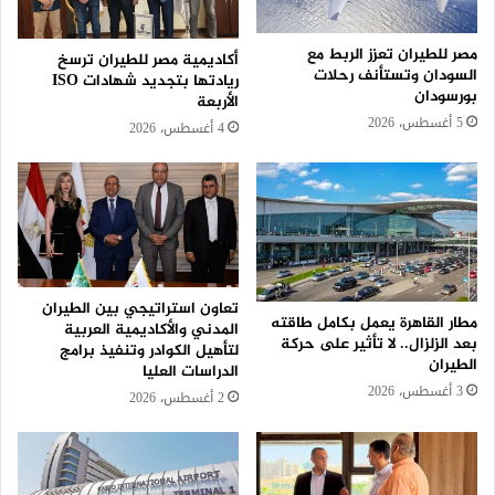
مصر للطيران تعزز الربط مع
أكاديمية مصر للطيران ترسخ
السودان وتستأنف رحلات
ريادتها بتجديد شهادات ISO
بورسودان
الأربعة
5 أغسطس، 2026
4 أغسطس، 2026
تعاون استراتيجي بين الطيران
مطار القاهرة يعمل بكامل طاقته
المدني والأكاديمية العربية
بعد الزلزال.. لا تأثير على حركة
لتأهيل الكوادر وتنفيذ برامج
الطيران
الدراسات العليا
3 أغسطس، 2026
2 أغسطس، 2026