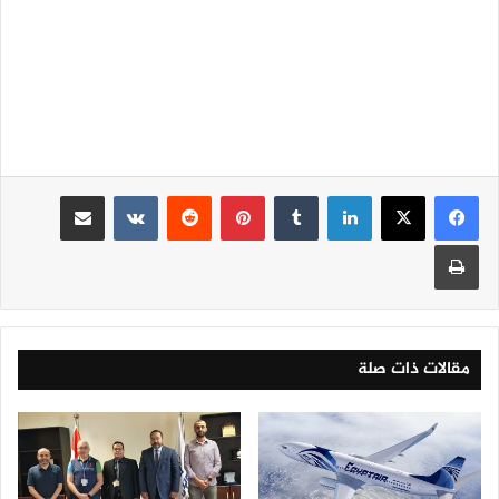
لينكدإن
‏Tumblr
بينتيريست
‏Reddit
‏VKontakte
مشاركة عبر البريد
طباعة
مقالات ذات صلة