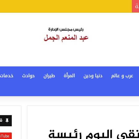
ة
عرب و عالم
دنيا ودين
المرأة
طيران
حوادث
خدمات
قن
لتقى اليوم رئيسة