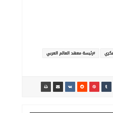
فكري
رئيسة معهد العالم العربي
نكدإن
‏Tumblr
بينتيريست
‏Reddit
‏VKontakte
مشاركة عبر البريد
طباعة