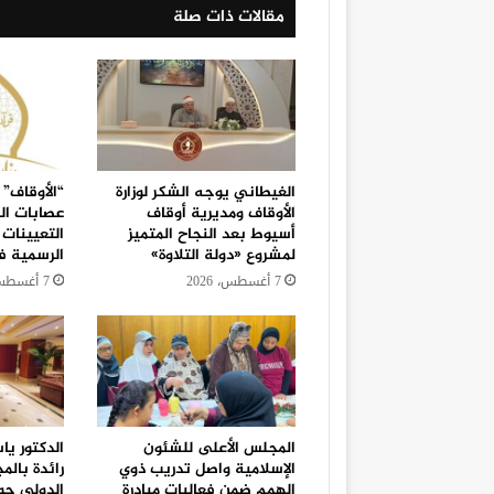
مقالات ذات صلة
الغيطاني يوجه الشكر لوزارة
“الأوقاف” 
الأوقاف ومديرية أوقاف
عصابات ال
أسيوط بعد النجاح المتميز
التعيينات 
لمشروع «دولة التلاوة»
الرسمية 
7 أغسطس، 2026
7 أغسطس، 2026
المجلس الأعلى للشئون
الدكتور يا
الإسلامية واصل تدريب ذوي
رائدة بالم
الهمم ضمن فعاليات مبادرة
الدولي حو