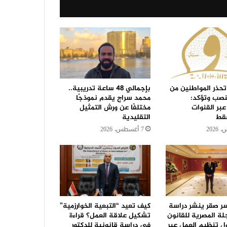
تحذر المواطنين من
بإجمالي 48 ساعة تدريبية..
نصب وتؤكد:
محمد سراج يقدم نموذجًا
عبر القنوات
مختلفًا عن ورش التمثيل
فقط
التقليدية
7 أغسطس، 2026
سر صقر ينشر دراسة
كيف تعيد “التبعية الخوارزمية”
جلة المصرية للقانون
تشكيل علاقة العمل؟ قراءة
ل تنظيم العمل عبر
في دراسة قانونية للدكتور