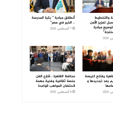
اعة والتخطيط
أنطلاق مبادرة ” بكرة المدرسة
ل تعزيز الأمن
.. الخير في مصر”
وسيع مبادرة
7 أغسطس، 2026
منتجة”
اهرة يفتتح كنيسة
محافظ القاهرة : شارع الفن
يم بعد تجديدها و
منصة ثقافية وفنية مهمة
اعها
لاحتضان المواهب الواعدة
6 أغسطس، 2026