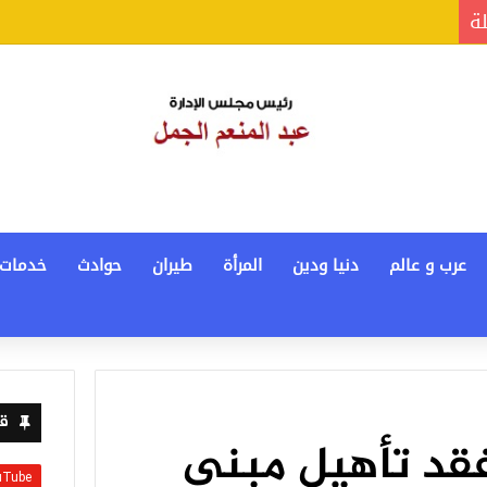
لة
عرب و عالم
دنيا ودين
المرأة
طيران
حوادث
خدمات
قن
تفقد تأهيل مبني