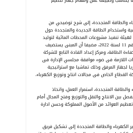
بما يتناسب وطبيعة عمل ومهام جهاز تنظيم
اء والطاقة المتجددة، إلى شرح توضيحي من
ة واستخدام الطاقة الجديدة والمتجددة حول
 لهيئة تنفيذ مشروعات المحطات المائية لتوليد
الكهرباء والتى تم إلغاؤها طبقا للقانون رقم 11 لسنة 2022، مضيفا أن المبنى يستضيف
فاءة الطاقة، ومركز إعداد القادة التابع للشركة
اءات اللازمة فى ضوء موافقة مجلسي الإدارة فى
ريا لجهاز المرفق وذلك تماشيا مع استراتيجية
القطاع الخاص فى مجالات انتاج وتوزيع الكهرباء.
والطاقة المتجددة، استمرار العمل، واتخاذ
فصل بين الانتاج والنقل والتوزيع وفتح المجال أمام
تعظيم العوائد من الأصول المملوكة وحسن ادارة
 الكهرباء والطاقة المتجددة إلى تشكيل فريق