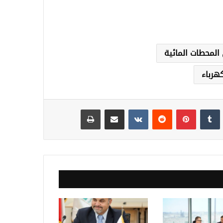
المحطات المائية
كهرباء
نكدإن
‏Tumblr
بينتيريست
‏Reddit
‏VKontakte
مشاركة عبر البريد
طباعة