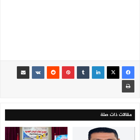
لينكدإن
‏Tumblr
بينتيريست
‏Reddit
‏VKontakte
مشاركة عبر البريد
طباعة
مقالات ذات صلة