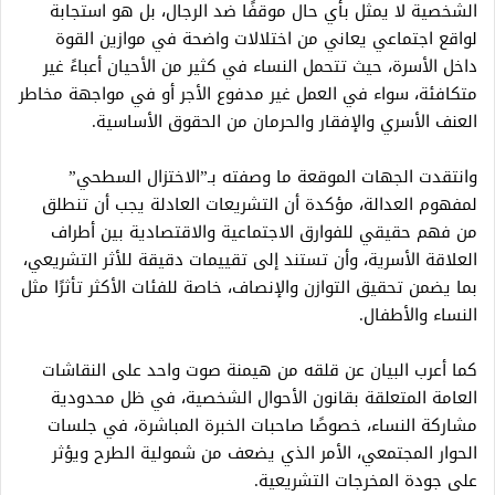
الشخصية لا يمثل بأي حال موقفًا ضد الرجال، بل هو استجابة
لواقع اجتماعي يعاني من اختلالات واضحة في موازين القوة
داخل الأسرة، حيث تتحمل النساء في كثير من الأحيان أعباءً غير
متكافئة، سواء في العمل غير مدفوع الأجر أو في مواجهة مخاطر
العنف الأسري والإفقار والحرمان من الحقوق الأساسية.
وانتقدت الجهات الموقعة ما وصفته بـ”الاختزال السطحي”
لمفهوم العدالة، مؤكدة أن التشريعات العادلة يجب أن تنطلق
من فهم حقيقي للفوارق الاجتماعية والاقتصادية بين أطراف
العلاقة الأسرية، وأن تستند إلى تقييمات دقيقة للأثر التشريعي،
بما يضمن تحقيق التوازن والإنصاف، خاصة للفئات الأكثر تأثرًا مثل
النساء والأطفال.
كما أعرب البيان عن قلقه من هيمنة صوت واحد على النقاشات
العامة المتعلقة بقانون الأحوال الشخصية، في ظل محدودية
مشاركة النساء، خصوصًا صاحبات الخبرة المباشرة، في جلسات
الحوار المجتمعي، الأمر الذي يضعف من شمولية الطرح ويؤثر
على جودة المخرجات التشريعية.