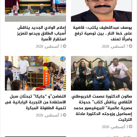
يوسف عبداللطيف يكتب،: قاضية
إعلام الوادي الجديد يناقش
على خط النار.. بين توصية ترفع
أسباب الطلاق ويدعو لتعزيز
وامرأة تعنف
استقرار الأسرة
7 أغسطس، 2026
5 أغسطس، 2026
صالون الدكتورة عصمت الخربوطلي
التضامن”و “جايكا” تبحثان سبل
الثقافي يناقش كتاب” حدوتة
الاستفادة من التجربة اليابانية فى
مصرية عالمية” للبروفيسور محمد
تنمية الطفولة المبكرة
إسماعيل وزوجته الدكتورة عادلة
3 أغسطس، 2026
التركيت
3 أغسطس، 2026