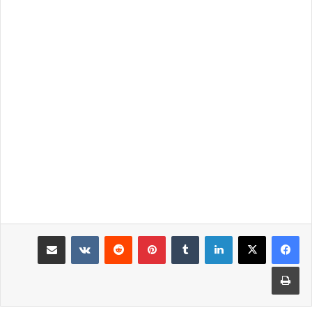
لينكدإن
‏Tumblr
بينتيريست
‏Reddit
‏VKontakte
مشاركة عبر البريد
طباعة