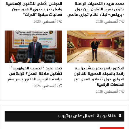
محمد فريد : التحديات الراهنة
المجلس الأعلى للشئون الإسلامية
تفرض تعزيز التعاون بين دول
واصل تدريب ذوي الهمم ضمن
«بريكس» لبناء نظام تجاري عالمي
فعاليات مبادرة “قدرات”
7 أغسطس، 2026
7 أغسطس، 2026
الدكتور ياسر صقر ينشر دراسة
كيف تعيد “التبعية الخوارزمية”
رائدة بالمجلة المصرية للقانون
تشكيل علاقة العمل؟ قراءة في
الدولي حول تنظيم العمل عبر
دراسة قانونية للدكتور ياسر صقر
المنصات الرقمية
7 أغسطس، 2026
7 أغسطس، 2026
قناة بوابة العمال على يوتيوب