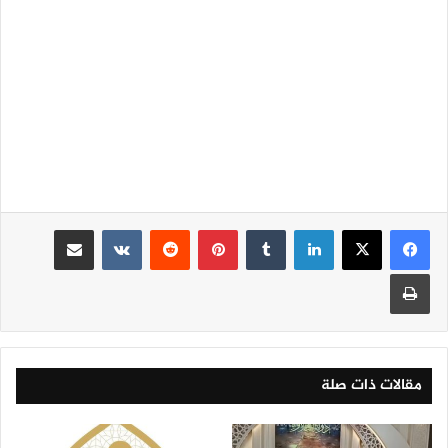
لينكدإن
‏Tumblr
بينتيريست
‏Reddit
‏VKontakte
مشاركة عبر البريد
طباعة
مقالات ذات صلة