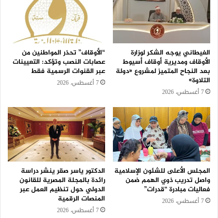
الغيطاني يوجه الشكر لوزارة
“الأوقاف” تحذر المواطنين من
الأوقاف ومديرية أوقاف أسيوط
عصابات النصب وتؤكد: التعيينات
بعد النجاح المتميز لمشروع «دولة
عبر القنوات الرسمية فقط
التلاوة»
7 أغسطس، 2026
7 أغسطس، 2026
المجلس الأعلى للشئون الإسلامية
الدكتور ياسر صقر ينشر دراسة
واصل تدريب ذوي الهمم ضمن
رائدة بالمجلة المصرية للقانون
فعاليات مبادرة “قدرات”
الدولي حول تنظيم العمل عبر
المنصات الرقمية
7 أغسطس، 2026
7 أغسطس، 2026