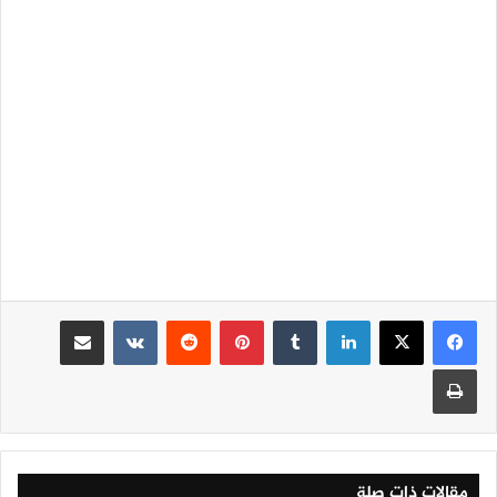
لينكدإن
‏Tumblr
بينتيريست
‏Reddit
‏VKontakte
مشاركة عبر البريد
طباعة
مقالات ذات صلة