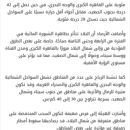
مئوية على القاهرة الكبرى والوجه البحري، في حين تصل إلى 42
درجة بجنوب الصعيد، مقابل أجواء أقل حرارة نسبيًا على السواحل
الشمالية حيث تسجل 28 درجة مئوية.
وأضافت الأرصاد أن البلاد تتأثر بظاهرة الشبورة المائية في
الفترة من الرابعة وحتى الثامنة صباحًا، خاصة على بعض الطرق
المؤدية من وإلى شمال البلاد مرورًا بالقاهرة الكبرى ومدن القناة
ووسط سيناء، وصولًا إلى شمال الصعيد، مما قد يؤثر على
مستوى الرؤية الأفقية.
كما تنشط الرياح على عدد من المناطق تشمل السواحل الشمالية
والوجه البحري والقاهرة الكبرى والصحراء الغربية، وقد تكون
مثيرة للرمال والأتربة على مناطق من جنوب سيناء وشمال
الصعيد، بسرعة تتراوح بين 30 إلى 40 كم/س.
وأشارت الهيئة إلى فرص ضعيفة لتكون السحب المنخفضة على
مناطق متفرقة من شمال البلاد، قد يصاحبها سقوط أمطار
خفيفة غير مؤثرة على بعض المناطق.