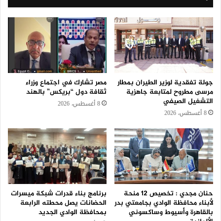
جولة تفقدية لوزير الطيران بمطار
مصر تشارك في اجتماع وزراء
مرسى مطروح لمتابعة جاهزية
ثقافة دول “بريكس” بالهند
التشغيل الصيفي
8 أغسطس، 2026
8 أغسطس، 2026
حنان مجدي : تخصيص 12 منحة
برنامج بناء قدرات شبكة ميسرات
لأبناء محافظة الوادي بجامعتي بدر
الحضانات يصل محطته الرابعة
بالقاهرة وأسيوط وساكسوني
بمحافظة الوادي الجديد