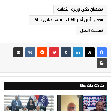
جيهان ذكي وزيرة الثقافة
حفل تأبين أمير الغناء العربي هاني شاكر
مدحت العدل
لينكدإن
‏Tumblr
بينتيريست
‏Reddit
‏VKontakte
مشاركة عبر البريد
طباعة
مقالات ذات صلة