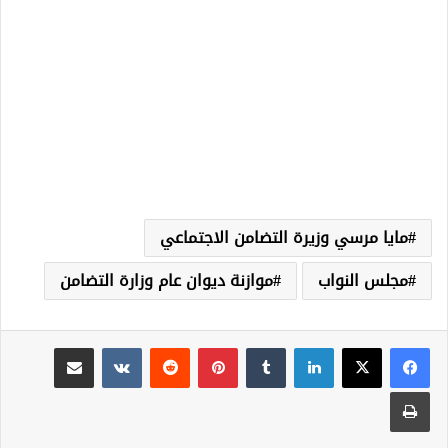
مايا مرسي وزيرة التضامن الاجتماعي
مجلس النواب
موازنة ديوان عام وزارة التضامن
لينكدإن
‏Tumblr
بينتيريست
‏Reddit
‏VKontakte
مشاركة عبر البريد
طباعة