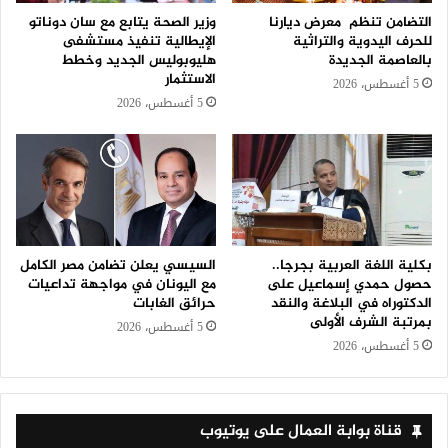
التضامن تنظم معرض ديارنا
وزير الصحة يتابع مع سان دوناتو
للحرف اليدوية والتراثية
الإيطالية تنفيذ مستشفى
بالعاصمة الجديدة
هليوبوليس الجديد وخطط
الاستثمار
5 أغسطس، 2026
5 أغسطس، 2026
بكلية اللغة العربية بجرجا..
السيسي يعلن تضامن مصر الكامل
حصول حمدي إسماعيل على
مع اليونان في مواجهة تداعيات
الدكتوراه في البلاغة والنقد
حرائق الغابات
بمرتبة الشرف الأولى
5 أغسطس، 2026
5 أغسطس، 2026
قناة بوابة العمال على يوتيوب