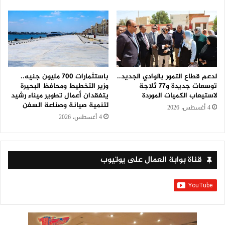
لدعم قطاع التمور بالوادي الجديد..
باستثمارات 700 مليون جنيه..
توسعات جديدة و٧٧ ثلاجة
وزير التخطيط ومحافظ البحيرة
لاستيعاب الكميات الموردة
يتفقدان أعمال تطوير ميناء رشيد
لتنمية صيانة وصناعة السفن
4 أغسطس، 2026
4 أغسطس، 2026
قناة بوابة العمال على يوتيوب