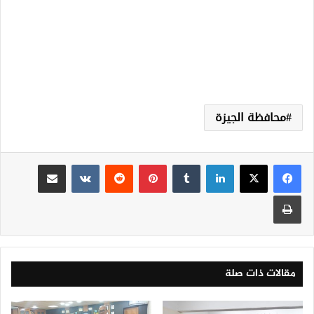
محافظة الجيزة
لينكدإن
‏Tumblr
بينتيريست
‏Reddit
‏VKontakte
مشاركة عبر البريد
طباعة
مقالات ذات صلة