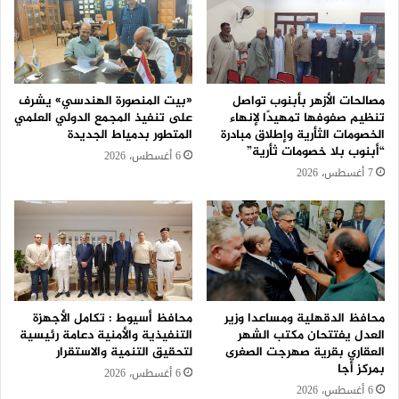
مصالحات الأزهر بأبنوب تواصل
«بيت المنصورة الهندسي» يشرف
تنظيم صفوفها تمهيدًا لإنهاء
على تنفيذ المجمع الدولي العلمي
الخصومات الثأرية وإطلاق مبادرة
المتطور بدمياط الجديدة
“أبنوب بلا خصومات ثأرية”
6 أغسطس، 2026
7 أغسطس، 2026
محافظ الدقهلية ومساعدا وزير
محافظ أسيوط : تكامل الأجهزة
العدل يفتتحان مكتب الشهر
التنفيذية والأمنية دعامة رئيسية
العقاري بقرية صهرجت الصغرى
لتحقيق التنمية والاستقرار
بمركز أجا
6 أغسطس، 2026
6 أغسطس، 2026