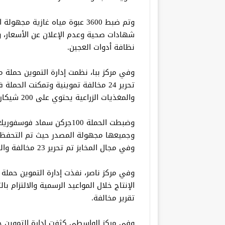
وتم ضبط 3600 عبوة مياه غازية 
شهادات صحية وعدم الإعلان عن الأسعار، وإن
نظافة أدوات العجين.
وفي مركز ببا، نظمت إدارة التموين حملة 
تحرير 24 مخالفة تموينية وتمكنت ال
والمغذيات الزراعية يحتوي على 200 شيكارة مغذٍ زراعي و100 جركن سماد سائل
وجميعها مجهولة المصدر حيث تم التحفظ ع
وفي مجال المخابز تم تحرير 23 مخالفة والتصرف في 24 شيكارة دقيق مدعم.
وفي مركز ناصر، نفذت إدارة التموين حملة ل
تقرير مخالفة.
وفي مركز الواسطى كثفت إدارة التموين ح