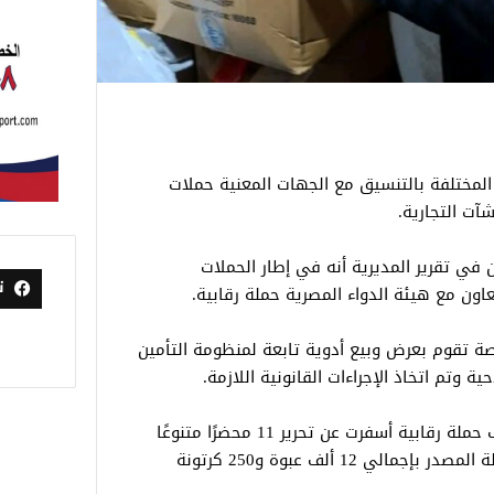
لمختلفة بالتنسيق مع الجهات المعنية حملات
آت التجارية.
 في تقرير المديرية أنه في إطار الحملات
ت
تعاون مع هيئة الدواء المصرية حملة رقابية.
ة تقوم بعرض وبيع أدوية تابعة لمنظومة التأمين
وتم اتخاذ الإجراءات القانونية اللازمة.
ونفذت إدارة تموين شرق النيل ببني سويف حملة رقابية أسفرت عن تحرير 11 محضرًا متنوعًا
حيث تم ضبط 1000 كرتونة سناكس مجهولة المصدر بإجمالي 12 ألف عبوة و250 كرتونة