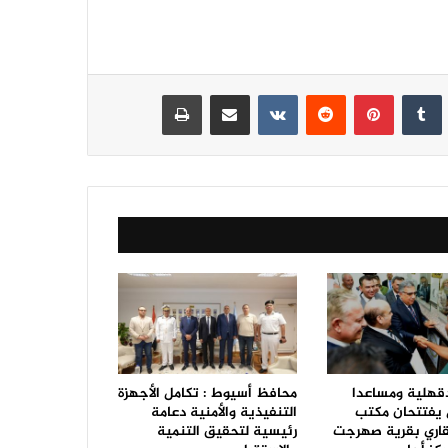
نكدإن
‏Tumblr
بينتيريست
‏Reddit
‏VKontakte
مشاركة عبر البريد
طباعة
قهلية ومساعدا
محافظ أسيوط : تكامل الأجهزة
ل يفتتحان مكتب
التنفيذية والأمنية دعامة
قاري بقرية صهرجت
رئيسية لتحقيق التنمية