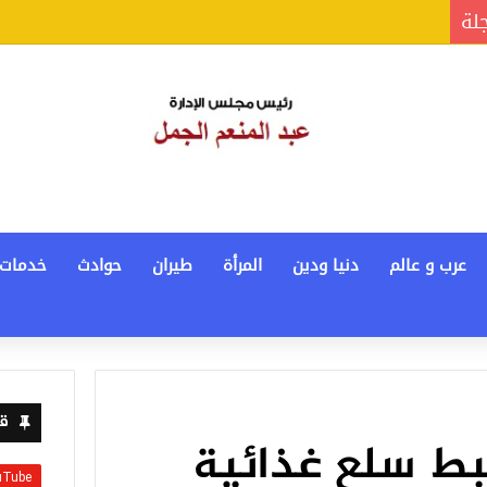
جلة
عرب و عالم
دنيا ودين
المرأة
طيران
حوادث
خدمات
قن
ط سلع غذائية