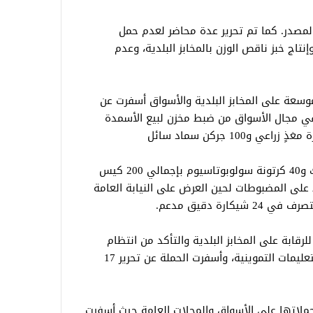
مجهولة المصدر. كما تم تحرير عدة محاضر لعدم حمل
تاج خبز ناقص الوزن بالمخابز البلدية، وعدم
موسعة على المخابز البلدية والأسواق أسفرت عن
حملة في مجال الأسواق من ضبط مخزن لبيع الأسمدة
وضبطت الحملة 100جركن سماد فوسفوريك و40 كرتونة سولوبوتاسيوم بإجمالي 200 كيس
لى المضبوطات لحين العرض على النيابة العامة
لرقابة على المخابز البلدية والتأكد من انتظام
الإنتاج خلال المواعيد الرسمية والالتزام بالتعليمات التموينية، وأسفرت الحملة عن تحرير 17
ملاتها على الأسواق والمحلات العامة حيث أسفرت