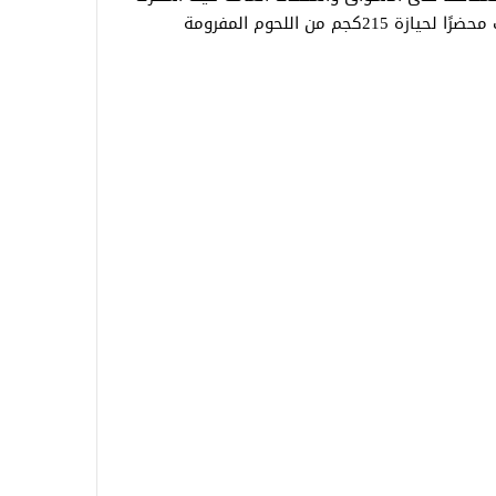
الحملات عن تحرير 3 محاضر تموينية تضمنت محضرًا لحيازة 215كجم من اللحوم المفرومة