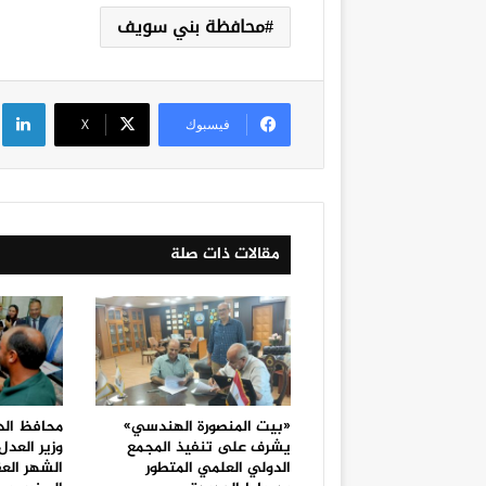
محافظة بني سويف
لي
فيسبوك
‫X
مقالات ذات صلة
«بيت المنصورة الهندسي»
محافظ الد
يشرف على تنفيذ المجمع
وزير العد
الدولي العلمي المتطور
الشهر الع