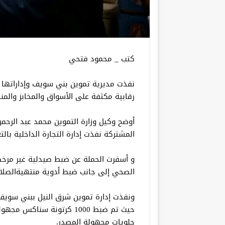
كتب _ محمود فتحي
نفذت مديرية تموين بني سويف وإداراتها ا
رقابية مكثفة على الأسواق والمخابز والمنش
أوضح وكيل وزارة التموين محمد عبد الرحمن
المشتركة نفذت إدارة التجارة الداخلية بال
و أسفرت الحملة عن ضبط صيدلية غير مرخص
الصحي إلى جانب ضبط أدوية منتهيةالصلاحية 
حلويات مجهولة المصدر.