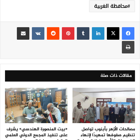
محافظة الغربية
لينكدإن
‏Tumblr
بينتيريست
‏Reddit
‏VKontakte
مشاركة عبر البريد
طباعة
مقالات ذات صلة
مصالحات الأزهر بأبنوب تواصل
«بيت المنصورة الهندسي» يشرف
تنظيم صفوفها تمهيدًا لإنهاء
على تنفيذ المجمع الدولي العلمي