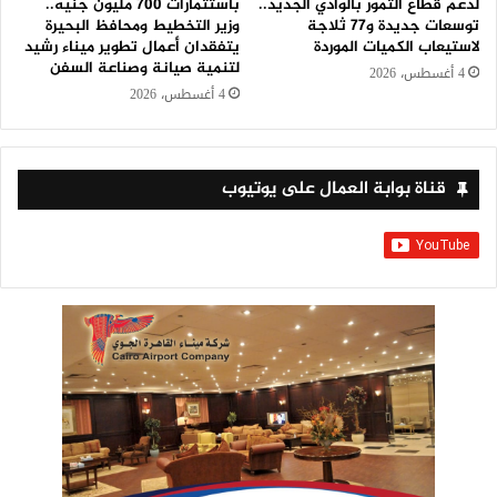
لدعم قطاع التمور بالوادي الجديد..
باستثمارات 700 مليون جنيه..
توسعات جديدة و٧٧ ثلاجة
وزير التخطيط ومحافظ البحيرة
لاستيعاب الكميات الموردة
يتفقدان أعمال تطوير ميناء رشيد
لتنمية صيانة وصناعة السفن
4 أغسطس، 2026
4 أغسطس، 2026
قناة بوابة العمال على يوتيوب