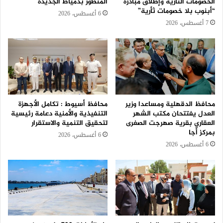
الخصومات الثأرية وإطلاق مبادرة
المتطور بدمياط الجديدة
“أبنوب بلا خصومات ثأرية”
6 أغسطس، 2026
7 أغسطس، 2026
محافظ الدقهلية ومساعدا وزير
محافظ أسيوط : تكامل الأجهزة
العدل يفتتحان مكتب الشهر
التنفيذية والأمنية دعامة رئيسية
العقاري بقرية صهرجت الصغرى
لتحقيق التنمية والاستقرار
بمركز أجا
6 أغسطس، 2026
6 أغسطس، 2026