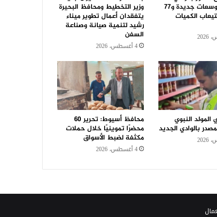
الجديد.. توسعات جديدة و٧٧
وزير التخطيط ومحافظ البحيرة
تيعاب الكميات
يتفقدان أعمال تطوير ميناء
رشيد لتنمية صيانة وصناعة
السفن
4 أغسطس، 2026
المولد النبوي
محافظ أسيوط: تحرير 60
صدر بالوادي الجديد
محضرًا تموينيًا خلال حملات
مكثفة لضبط الأسواق
4 أغسطس، 2026
عمال