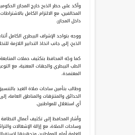
وأكد على حظر الذبح خارج المجازر الحكومية 
المخالفين، مع الالتزام الكامل بالاشتراطات
داخل المجازر.
ووجه بتواجد الإشراف البيطري الكامل أثن
الذبح، إلى جانب اتخاذ التدابير اللازمة لل
كما وجّه المحافظ بتكثيف حملات المتابعة 
الطب البيطري والجهات المعنية، مع التوعي
المعتمدة.
وطالب بتأمين ساحات صلاة العيد بالتنسيق
الحدائق والمتنزهات والمناطق العامة، إل
أي استغلال للمواطنين.
وأشار المحافظ إلى تكثيف أعمال النظافة 
وساحات الصلاة، مع إزالة الإشغالات والتر
العامة أمام المواطنين وتجهيزها لاستقبال ا