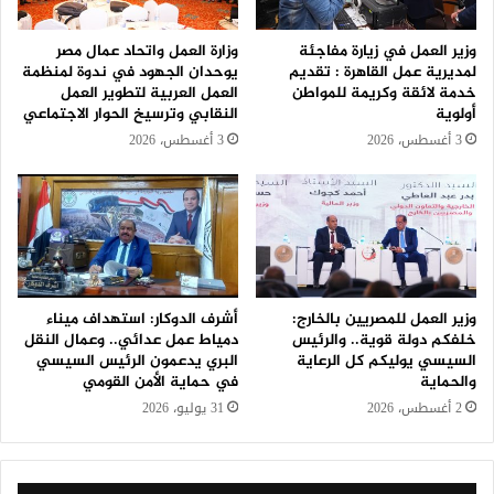
وزير العمل في زيارة مفاجئة
وزارة العمل واتحاد عمال مصر
لمديرية عمل القاهرة : تقديم
يوحدان الجهود في ندوة لمنظمة
خدمة لائقة وكريمة للمواطن
العمل العربية لتطوير العمل
أولوية
النقابي وترسيخ الحوار الاجتماعي
3 أغسطس، 2026
3 أغسطس، 2026
وزير العمل للمصريين بالخارج:
أشرف الدوكار: استهداف ميناء
خلفكم دولة قوية.. والرئيس
دمياط عمل عدائي.. وعمال النقل
السيسي يوليكم كل الرعاية
البري يدعمون الرئيس السيسي
والحماية
في حماية الأمن القومي
2 أغسطس، 2026
31 يوليو، 2026