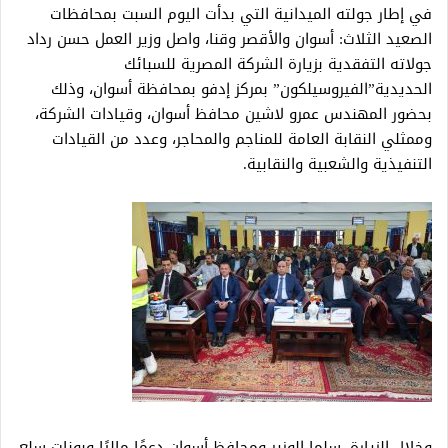
في إطار جولته الميدانية التي بدأت اليوم السبت بمحافظات
الصعيد الثلاث: أسوان والأقصر وقنا، واصل وزير العمل حسن رداد
جولاته التفقدية بزيارة الشركة المصرية للسبائك
الحديدية”الفيروسيلكون” بمركز إدفو بمحافظة أسوان، وذلك
بحضور المهندس عمرو لاشين محافظ أسوان، وقيادات الشركة،
وممثلي النقابة العامة للمناجم والمحاجر، وعدد من القيادات
التنفيذية والشعبية والنقابية.
وخلال الزيارة، سلما الوزير ومحافظ أسوان دعمًا ماليًا وبونات سلع