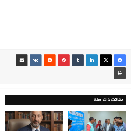
لينكدإن
‏Tumblr
بينتيريست
‏Reddit
‏VKontakte
مشاركة عبر البريد
طباعة
مقالات ذات صلة