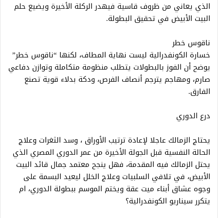
الذي يعاني من ظروف قاسية فيهدر الركلة الأخيرة ويضيع حلم
البيت الأبيض في تحقيق البطولة.
ناقوس خطر
خسارة الكونفدرالية ليست نهاية المطاف، لكنها “ناقوس خطر”
يوضح أن الفوز بالبطولات يتطلب منظومة متكاملة وتوازن دفاعي
صارم، ومهاجم يترجم أنصاف الفرص، ودكة بدلاء قوية تصنع
الفارق.
درع الدوري
يحتاج الزمالك عاجلا لإعادة ترتيب الأوراق ، وسد الثغرات وعلاج
الحالة النفسية قبل الجولة الأخيرة من عمر الدوري المصري الذي
يحتل الزمالك فيه المقدمة، فهل ينجح معتمد جمال قائد البيت
الأبيض، في تلافي السلبيات وعلاج الخلل ليعيد البسمة على
وجوه عشاق أبناء ميت عقة ويختم الموسم ببطولة الدوري، ام
يتكرر سيناريو الكونفدرالية؟