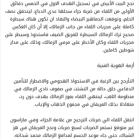
نجح البيت الأبيض في تسجيل الهدف الاول في الخمس دقائق
الأولى من اللقاء من ضربة جزاء سجلها عدي الدباغ، ليتحقق نصف
الحلم، وتوقعت الجماهير البيضاء والنقاد ان تكون هناك سيطرة
كاملة على مجريات اللقاء من جانب الزمالك، إلا أن كان العكس
صحيح ترك الزمالك السيطرة للفريق الضيف فاستحوذ وسيطر على
مجريات اللقاء وكان الأخطر على مرمي الزمالك، وذلك على مدار
شوطين كاملين.
أزمة الهوية الفنية
التأرجح بين الرغبة في الاستحواذ الهجومي والاضطرار للتأمين
الدفاعي خلق حالة من التشتت في صفوف نادي الزمالك في
منظومة اللعب، لينتهي اللقاء بفوز الزمالك بهدف دون رد،
متعادلا بذلك الفريقان في مجموع الذهاب والإياب.
انتقل اللقاء الي ضربات الترجيح من علامة الجزاء، وفي ماراسون
غير متوقع تستمر الضربات لسبع ضربات ونجح الفريقان في هز
الشباك، حتى جاء موعد الحسم لمدافع الزمالك محمد شحاته،