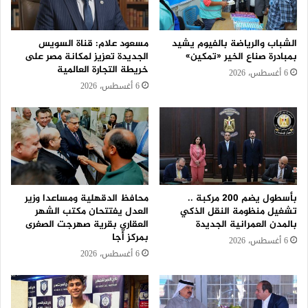
الشباب والرياضة بالفيوم يشيد
مسعود علام: قناة السويس
بمبادرة صناع الخير «تمكين»
الجديدة تعزيز لمكانة مصر على
خريطة التجارة العالمية
6 أغسطس، 2026
6 أغسطس، 2026
بأسطول يضم 200 مركبة ..
محافظ الدقهلية ومساعدا وزير
تشغيل منظومة النقل الذكي
العدل يفتتحان مكتب الشهر
بالمدن العمرانية الجديدة
العقاري بقرية صهرجت الصغرى
بمركز أجا
6 أغسطس، 2026
6 أغسطس، 2026