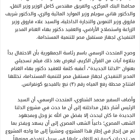
محافظ البنك المركزي، والفريق مهندس كامل الوزير وزير النقل،
والدكتور هاني سويلم وزير الموارد المائية والري، والدكتور شريف
فاروق وزير التموين والتجارة الداخلية، والسيد علاء فاروق وزير
الزراعة واستصلاح الأراضي، والعقيد دكتور بهاء الغنام المدير
التنفيذي لجهاز مستقبل مصر للتنمية المستدامة.
وصرح المتحدث الرسمي باسم رئاسة الجمهورية بأن الاحتفال بدأ
بتلاوة آيات من القرآن الكريم، ليعرض بعد ذلك فيلم تسجيلي
بعنوان “الدلتا الجديدة”، أعقبه كلمة للعقيد دكتور بهاء الغنام
المدير التنفيذي لجهاز مستقبل مصر للتنمية المستدامة، تخللها
افتتاح محطة رفع المياه رقم (٣) نبع بالفيديو كونفرانس.
وأضاف السفير محمد الشناوي، المتحدث الرسمي، أن السيد
الرئيس أشار خلال مداخلته إلى أن ما حدث في مشروع الدلتا
الجديدة ما كان ليحدث إلا بفضل من الله عز وجل وبمجهود
الشعب المصري؛ داعياً الشعب المصري إلى أن يسعد ويفخر بما
تم من إنجاز في إطار هذا المشروع، ومشيراً إلى ما واجه المشروع
من تحديات كبيرة تم التغلب عليها في سبيل تنفيذه، ومنوهاً