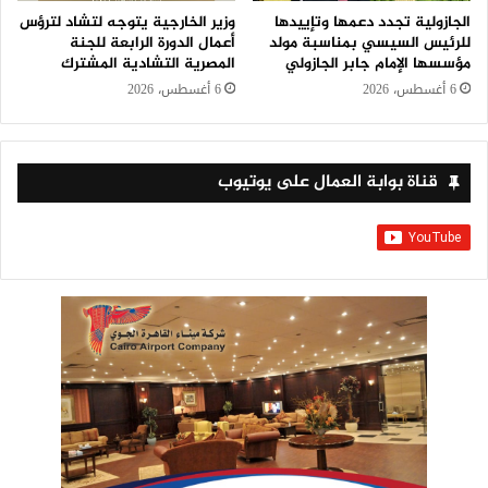
الجازولية تجدد دعمها وتإييدها
وزير الخارجية يتوجه لتشاد لترؤس
للرئيس السيسي بمناسبة مولد
أعمال الدورة الرابعة للجنة
مؤسسها الإمام جابر الجازولي
المصرية التشادية المشترك
6 أغسطس، 2026
6 أغسطس، 2026
قناة بوابة العمال على يوتيوب