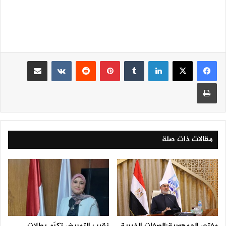
لينكدإن
‏Tumblr
بينتيريست
‏Reddit
‏VKontakte
مشاركة عبر البريد
طباعة
مقالات ذات صلة
مفتي الجمهورية:الصفات الخبرية
نقيب التمريض تكرّم بطلات