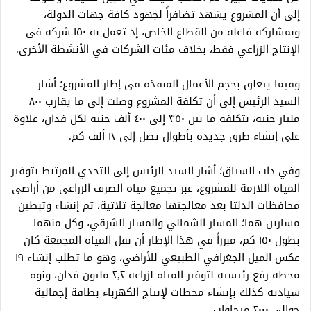
إلى أن المشروع يشهد تضافراً لجهود كافة جهات الدولة،
وبمشاركة فاعلة من القطاع الخاص، إذ تعمل به ١٥٠ شركة في
الإنتاج الزراعي فقط، بخلاف مئات الشركات في الأنشطة الأخرى.
وفيما يتعلق بحجم الأعمال المنفذة في إطار المشروع؛ أشار
السيد الرئيس إلى أن تكلفة المشروع وصلت إلى ما يقارب ٨٠٠
مليار جنيه، بتكلفة ما بين ٣٥٠ إلى ٤٠٠ ألف جنيه لكل فدان، علاوة
على إنشاء طرق جديدة بأطوال تصل إلى ١٢ ألف كم.
وفي ذات السياق؛ أشار السيد الرئيس إلى التحدي المرتبط بتوفير
المياه اللازمة للمشروع، عبر تجميع مياه الصرف الزراعي من أراضي
محافظات الدلتا بعد معالجتها معالجة ثلاثية، ثم إنشاء وتبطين
مسارين هما؛ المسار الشمالي والمسار الشرقي، وكل منهما
بطول ١٥٠ كم، مبرزاً في هذا الإطار أن نقل المياه المجمعة كان
عكس الميل الجغرافي الطبيعي للأراضي، وهو ما تطلب إنشاء ١٩
محطة رفع رئيسية لتوفير المياه لزراعة ٢,٢ مليون فدان، ونوه
سيادته كذلك بإنشاء محطات لإنتاج الكهرباء بطاقة إجمالية
حوالي ٢٠٠٠ ميجاوات.