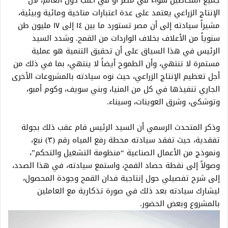
جميع المحاصيل سواء في مصر أو في أغلب دول العالم، لأن
الإنتاج الزراعي يعتمد على عدة اعتبارات مناخية ومائية وبيئية،
مشيراً سيادته إلى أن مصر تستورد ما بين ١٤ إلى ١٧ مليون طن
سنوياً من الأعلاف بخلاف الواردات من القمح. وشدد السيد
الرئيس في هذا السياق على أن تحقيق التنمية هو عملية
مستمرة لا تنتهي، وأن الطموح أيضاً لا ينتهي، بما في ذلك من
أجل تعظيم الإنتاج الزراعي، حيث نوه سيادته بالمشروعات الأخرى
الجاري تنفيذها في كل من المنيا، وبني سويف، وكوم أمبو،
وتوشكى، وشرق العوينات، وسيناء.
وذكر المتحدث الرسمي أن السيد الرئيس قام عقب ذلك بجولة
تفقدية، حيث تفقد سيادته محطة رفع المياه رقم (٣) نبع،
ونموذج من الأعمال الصناعية “منظومة التشغيل والتحكم”،
وصولاً إلى نقطة حصاد القمح، واستمع سيادته، في هذا الصدد،
إلى شرح تفصيلي حول إنتاجية فدان القمح وجودة المحصول،
ليشارك سيادته بعد ذلك في صورة تذكارية مع العاملين
بالمشروع وبعض الحضور.