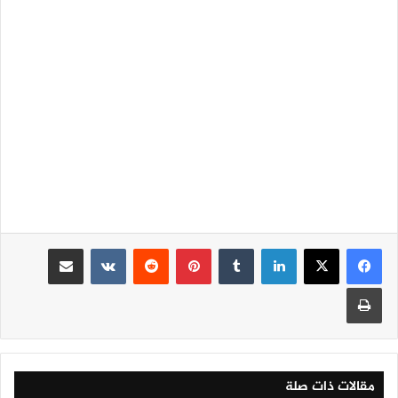
لينكدإن
‏Tumblr
بينتيريست
‏Reddit
‏VKontakte
مشاركة عبر البريد
طباعة
مقالات ذات صلة