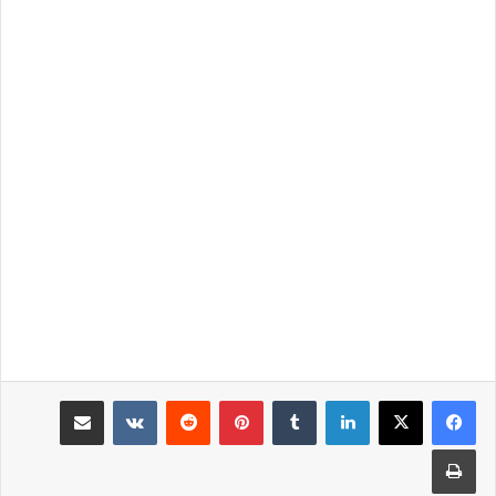
لينكدإن
‏Tumblr
بينتيريست
‏Reddit
‏VKontakte
مشاركة عبر البريد
طباعة