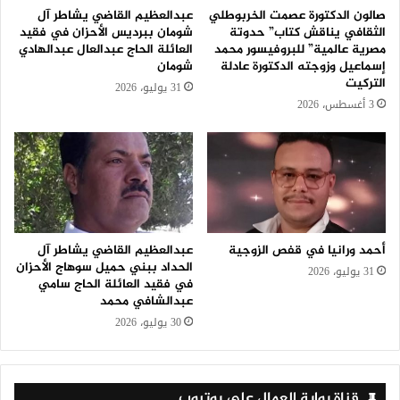
صالون الدكتورة عصمت الخربوطلي
عبدالعظيم القاضي يشاطر آل
الثقافي يناقش كتاب” حدوتة
شومان ببرديس الأحزان في فقيد
مصرية عالمية” للبروفيسور محمد
العائلة الحاج عبدالعال عبدالهادي
إسماعيل وزوجته الدكتورة عادلة
شومان
التركيت
31 يوليو، 2026
3 أغسطس، 2026
أحمد ورانيا في قفص الزوجية
عبدالعظيم القاضي يشاطر آل
الحداد ببني حميل سوهاج الأحزان
31 يوليو، 2026
في فقيد العائلة الحاج سامي
عبدالشافي محمد
30 يوليو، 2026
قناة بوابة العمال على يوتيوب