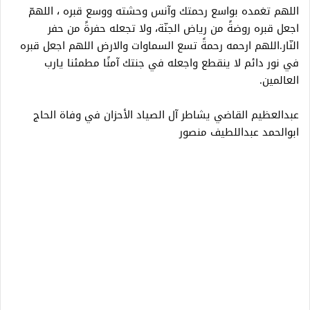
اللهم تغمده بواسع رحمتك وآنس وحشته ووسع قبره ، اللهمّ
اجعل قبره روضةً من رياض الجنّة، ولا تجعله حفرةً من حفر
النّار.اللهم ارحمه رحمةً تسع السماوات والارض اللهم اجعل قبره
في نور دائم لا ينقطع واجعله في جنتك آمنًا مطمئنا يارب
العالمين.
عبدالعظيم القاضي يشاطر آل الصياد الأحزان في وفاة الحاج
ابوالحمد عبداللطيف منصور