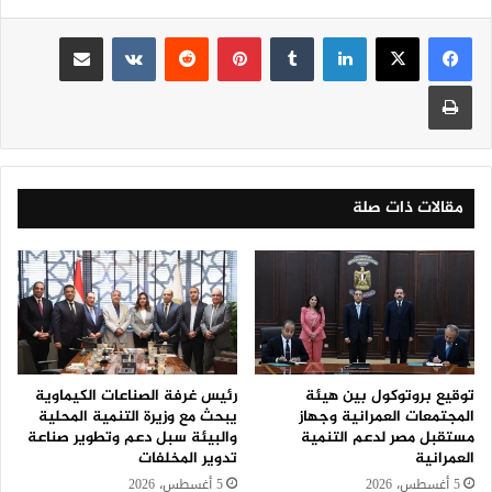
لينكدإن
‏Tumblr
بينتيريست
‏Reddit
‏VKontakte
مشاركة عبر البريد
طباعة
مقالات ذات صلة
توقيع بروتوكول بين هيئة
رئيس غرفة الصناعات الكيماوية
المجتمعات العمرانية وجهاز
يبحث مع وزيرة التنمية المحلية
مستقبل مصر لدعم التنمية
والبيئة سبل دعم وتطوير صناعة
العمرانية
تدوير المخلفات
5 أغسطس، 2026
5 أغسطس، 2026