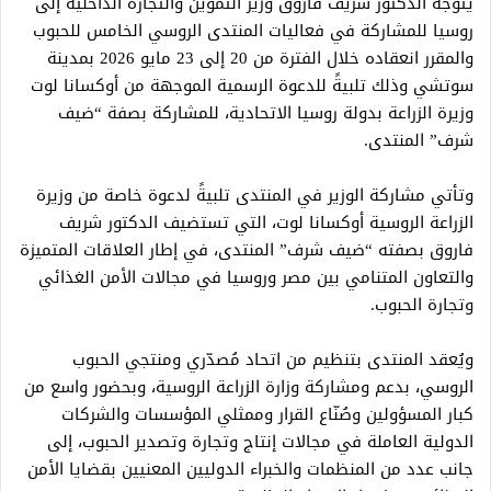
يتوجه الدكتور شريف فاروق وزير التموين والتجارة الداخلية إلى
روسيا للمشاركة في فعاليات المنتدى الروسي الخامس للحبوب
والمقرر انعقاده خلال الفترة من 20 إلى 23 مايو 2026 بمدينة
سوتشي وذلك تلبيةً للدعوة الرسمية الموجهة من أوكسانا لوت
وزيرة الزراعة بدولة روسيا الاتحادية، للمشاركة بصفة “ضيف
شرف” المنتدى.
وتأتي مشاركة الوزير في المنتدى تلبيةً لدعوة خاصة من وزيرة
الزراعة الروسية أوكسانا لوت، التي تستضيف الدكتور شريف
فاروق بصفته “ضيف شرف” المنتدى، في إطار العلاقات المتميزة
والتعاون المتنامي بين مصر وروسيا في مجالات الأمن الغذائي
وتجارة الحبوب.
ويُعقد المنتدى بتنظيم من اتحاد مُصدّري ومنتجي الحبوب
الروسي، بدعم ومشاركة وزارة الزراعة الروسية، وبحضور واسع من
كبار المسؤولين وصُنّاع القرار وممثلي المؤسسات والشركات
الدولية العاملة في مجالات إنتاج وتجارة وتصدير الحبوب، إلى
جانب عدد من المنظمات والخبراء الدوليين المعنيين بقضايا الأمن