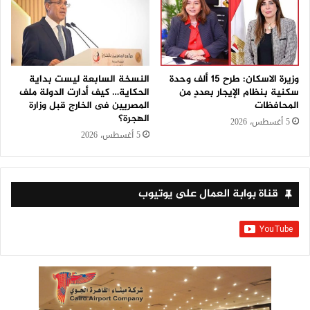
وزيرة الاسكان: طرح 15 ألف وحدة
النسخة السابعة ليست بداية
سكنية بنظام الإيجار بعددٍ من
الحكاية… كيف أدارت الدولة ملف
المحافظات
المصريين فى الخارج قبل وزارة
الهجرة؟
5 أغسطس، 2026
5 أغسطس، 2026
قناة بوابة العمال على يوتيوب