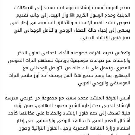
تقدّم الفرقة أمسية إنشادية وروحانية تستند إلى الابتهالات
الدينية ومدح الرسول الكريم ﷺ وآل البيت، إلى جانب تقديم
نصوص تنشد القيم الإنسانية والأخلاق السامية، في إطار فني
يسعى إلى إحياء حالة الصفاء الروحي والتأمل الوجداني التي
تميز فنون الإنشاد الديني.
وتعكس تجربة الفرقة خصوصية الأداء الجماعي لفنون الذكر
والإنشاد، عبر صياغات موسيقية وروحية تستلهم التراث الصوفي
المصري، وتعمل على بناء حالة من التواصل الوجداني مع
الجمهور، بما يرسخ حضور هذا الفن بوصفه أحد أبرز ملامح التراث
الموسيقي والروحي العربي.
أسس الفرقة المنشد محمد سعد، مع مجموعة من خريجي مدرسة
الإنشاد الديني تحت إدارة الشيخ محمود التهامي، ضمن رؤية
فنية تهدف إلى دعم فنون الإنشاد والحفاظ على مكانتها كأحد
أشكال التعبير الفني ذات البعد الروحي والإنساني، في إطار
اهتمام وزارة الثقافة المصرية بإحياء الفنون التراثية وصون