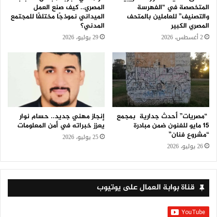
المتخصصة في “الفهرسة
المصري.. كيف صنع العمل
والتصنيف” للعاملين بالمتحف
الميداني نموذجًا مختلفًا للمجتمع
المصري الكبير
المدني؟
2 أغسطس، 2026
29 يوليو، 2026
“مصريات” أحدث جدارية بمجمع
إنجاز مهني جديد.. حسام نوار
15 مايو للفنون ضمن مبادرة
يعزز خبراته في أمن المعلومات
“مشروع فنان”
25 يوليو، 2026
26 يوليو، 2026
قناة بوابة العمال على يوتيوب