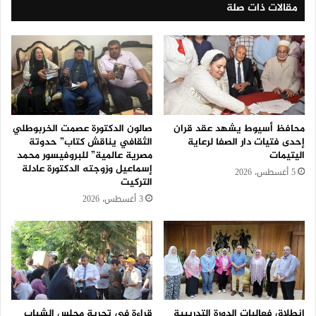
مقالات ذات صلة
محافظ أسيوط يشهد عقد قران
صالون الدكتورة عصمت الخربوطلي
إحدى فتيات دار الصفا لرعاية
الثقافي يناقش كتاب” حدوتة
اليتيمات
مصرية عالمية” للبروفيسور محمد
إسماعيل وزوجته الدكتورة عادلة
5 أغسطس، 2026
التركيت
3 أغسطس، 2026
انطلاق فعاليات الدورة التدريبية
قراءة في تجربة مجلس الشباب