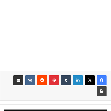
لينكدإن
‏Tumblr
بينتيريست
‏Reddit
‏VKontakte
مشاركة عبر البريد
طباعة