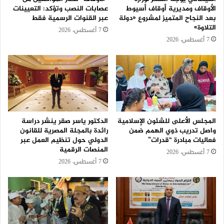
الأوقاف ومديرية أوقاف أسيوط
عصابات النصب وتؤكد: التعيينات
بعد النجاح المتميز لمشروع «دولة
عبر القنوات الرسمية فقط
التلاوة»
7 أغسطس، 2026
7 أغسطس، 2026
المجلس الأعلى للشئون الإسلامية
الدكتور ياسر صقر ينشر دراسة
واصل تدريب ذوي الهمم ضمن
رائدة بالمجلة المصرية للقانون
فعاليات مبادرة “قدرات”
الدولي حول تنظيم العمل عبر
المنصات الرقمية
7 أغسطس، 2026
7 أغسطس، 2026