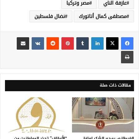
عازفة الناي
مصر وتركيا
مصطفى كمال أتاتورك
نضال فلسطين
لينكدإن
‏Tumblr
بينتيريست
‏Reddit
‏VKontakte
مشاركة عبر البريد
طباعة
مقالات ذات صلة
الغيطاني يوجه الشكر لوزارة
“الأوقاف” تحذر المواطنين من