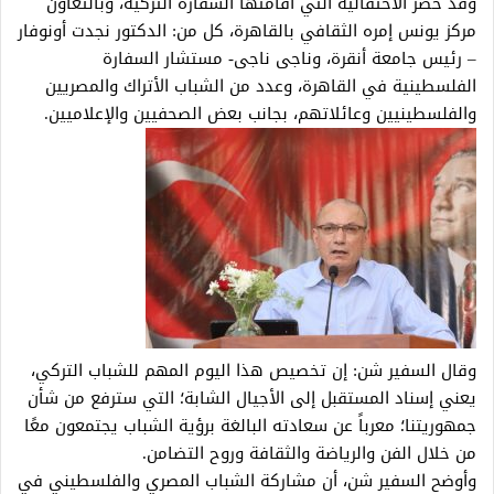
وقد حضر الاحتفالية التي أقامتها السفارة التركية، وبالتعاون
مركز يونس إمره الثقافي بالقاهرة، كل من: الدكتور نجدت أونوفار
– رئيس جامعة أنقرة، وناجى ناجى- مستشار السفارة
الفلسطينية في القاهرة، وعدد من الشباب الأتراك والمصريين
والفلسطينيين وعائلاتهم، بجانب بعض الصحفيين والإعلاميين.
وقال السفير شن: إن تخصيص هذا اليوم المهم للشباب التركي،
يعني إسناد المستقبل إلى الأجيال الشابة؛ التي سترفع من شأن
جمهوريتنا؛ معرباً عن سعادته البالغة برؤية الشباب يجتمعون معًا
من خلال الفن والرياضة والثقافة وروح التضامن.
وأوضح السفير شن، أن مشاركة الشباب المصري والفلسطيني في