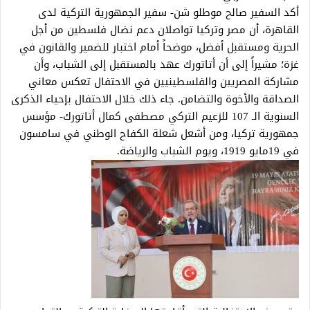
أكد السفير صالح موطلو شن- سفير الجمهورية التركية لدى
القاهرة، أن مصر وتركيا تواصلان دعم نضال فلسطين من أجل
الحرية ومستقبل أفضل، موضحاً أمام اختبار للضمير والقانون في
غزة؛ مشيراً إلى أن أتاتورك عهد بالمستقبل إلى الشباب، وأن
مشاركة المصريين والفلسطينيين في الاحتفال تعكس معاني
الصداقة والأخوة والتضامن. جاء ذلك خلال الاحتفال بإحياء الذكرى
السنوية الـ 107 للزعيم التركي مصطفى كمال أتاتورك- مؤسس
جمهورية تركيا، ومن أشعل شعلة الكفاح الوطني في سامسون
في 19مايو 1919، ويوم الشباب والرياضة.