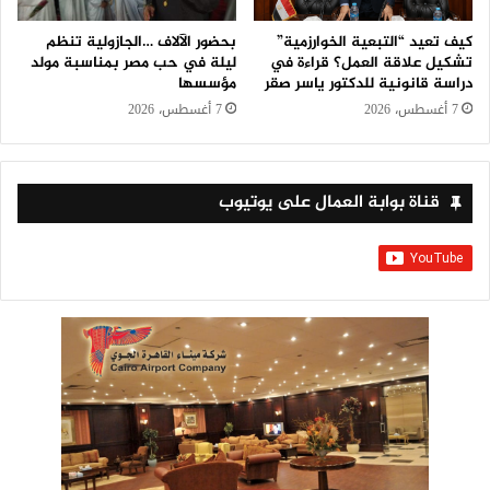
كيف تعيد “التبعية الخوارزمية”
بحضور الآلاف …الجازولية تنظم
تشكيل علاقة العمل؟ قراءة في
ليلة في حب مصر بمناسبة مولد
دراسة قانونية للدكتور ياسر صقر
مؤسسها
7 أغسطس، 2026
7 أغسطس، 2026
قناة بوابة العمال على يوتيوب