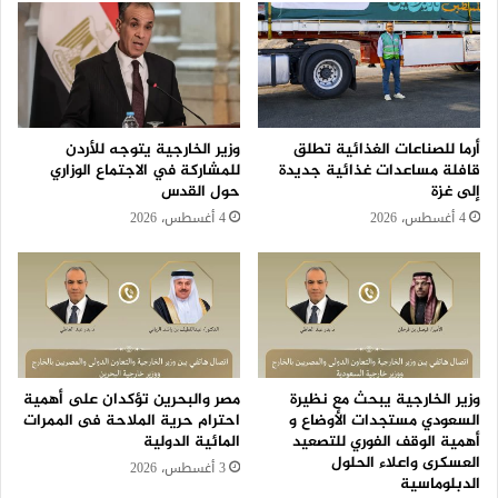
أرما للصناعات الغذائية تطلق
وزير الخارجية يتوجه للأردن
قافلة مساعدات غذائية جديدة
للمشاركة في الاجتماع الوزاري
إلى غزة
حول القدس
4 أغسطس، 2026
4 أغسطس، 2026
وزير الخارجية يبحث مع نظيرة
مصر والبحرين تؤكدان على أهمية
السعودي مستجدات الأوضاع و
احترام حرية الملاحة فى الممرات
أهمية الوقف الفوري للتصعيد
المائية الدولية
العسكرى واعلاء الحلول
3 أغسطس، 2026
الدبلوماسية