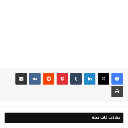
لينكدإن
‏Tumblr
بينتيريست
‏Reddit
‏VKontakte
مشاركة عبر البريد
طباعة
مقالات ذات صلة