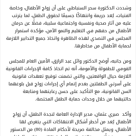
وشددت الدكتورة سحر السنباطي على أن زواج الأطفال، وخاصة
الفتيات، يُعد جريمة وانتهاكًا جسيمًا لحقوق الطفل، لما يترتب
عليه من آثار صحية ونفسية واجتماعية سلبية، فضلًا عن حرمان
الأطفال من حقهم في التعليم والنمو الآمن، مؤكدة استمرار
المجلس في التصدي لهذه الظاهرة واتخاذ جميع التدابير اللازمة
لحماية الأطفال من مخاطرها.
ومن جانبه، أوضح الدكتور وائل عبد الرازق، الأمين العام للمجلس
القومي للطفولة والأمومة، أنه تم اتخاذ كافة الإجراءات القانونية
اللازمة حيال الواقعتين، والتي تضمنت توقيع تعهدات قانونية
على أسرتي الطفلتين بعدم إتمام أي إجراءات زواج قبل بلوغهما
السن القانونية، مع التأكيد على حسن رعايتهما ومتابعة
حالتيهما من خلال وحدات حماية الطفل المختصة.
وأكد صبري عثمان، مدير الإدارة العامة لنجدة الطفل، أن زواج
الأطفال يُعد من أخطر أشكال الانتهاكات التي يتعرض لها
الأطفال، ويمثل مخالفة صريحة لأحكام المادة (80) من الدستور