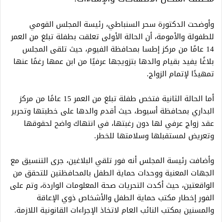
وأوضحت الدكتورة سحر السنباطي، رئيسة المجلس القومي
للطفولة والأمومة، أن الحالة الأولى تعلقت بطفلة تبلغ من العمر
14 عامًا من مركز إطسا بمحافظة الفيوم، حيث تلقى المجلس
بلاغًا يفيد بقيام والدها بتزويجها عرفيًا من ابن عمها رغمًا عنها
تمهيدًا لإتمام الزواج.
أما الحالة الثانية فتخص طفلة تبلغ من العمر 15 عامًا من مركز
البداري بمحافظة أسيوط، حيث أقدم والدها على خطبتها وتحرير
عقد زواج عرفي لها دون رغبتها، في انتهاك واضح لحقوقها
وتعريض لمستقبلها وسلامتها للخطر.
وأضافت رئيسة المجلس أنه فور تلقي البلاغين، جرى التنسيق مع
الجهات المعنية ووحدات حماية الطفل بالمحافظتين للتحقق من
الواقعتين، حيث أكدت التحريات صحة المعلومات الواردة، وتم على
الفور إخطار مكتب حماية الطفل والأشخاص ذوي الإعاقة
والمسنين بمكتب النائب العام لاتخاذ الإجراءات القانونية اللازمة.