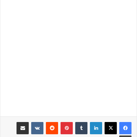
لينكدإن
‏Tumblr
بينتيريست
‏Reddit
‏VKontakte
مشاركة عبر البريد
طباعة