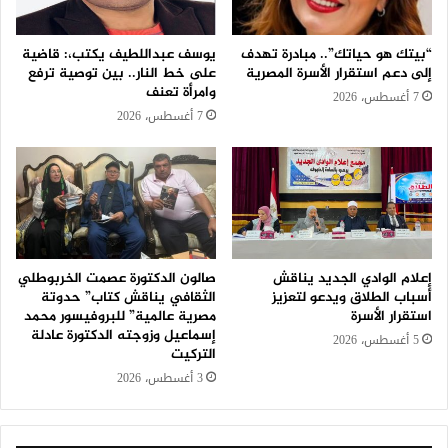
“بيتك هو حياتك”.. مبادرة تهدف
يوسف عبداللطيف يكتب،: قاضية
إلى دعم استقرار الأسرة المصرية
على خط النار.. بين توصية ترفع
وامرأة تعنف
7 أغسطس، 2026
7 أغسطس، 2026
إعلام الوادي الجديد يناقش
صالون الدكتورة عصمت الخربوطلي
أسباب الطلاق ويدعو لتعزيز
الثقافي يناقش كتاب” حدوتة
استقرار الأسرة
مصرية عالمية” للبروفيسور محمد
إسماعيل وزوجته الدكتورة عادلة
5 أغسطس، 2026
التركيت
3 أغسطس، 2026