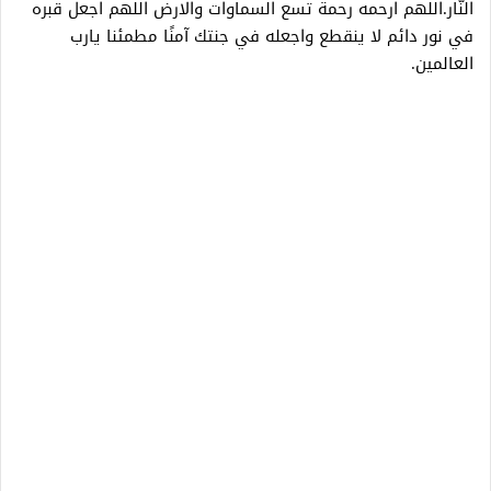
النّار.اللهم ارحمه رحمةً تسع السماوات والارض اللهم اجعل قبره
في نور دائم لا ينقطع واجعله في جنتك آمنًا مطمئنا يارب
العالمين.