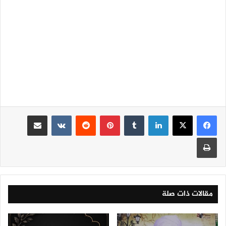
لينكدإن
‏Tumblr
بينتيريست
‏Reddit
‏VKontakte
مشاركة عبر البريد
طباعة
مقالات ذات صلة