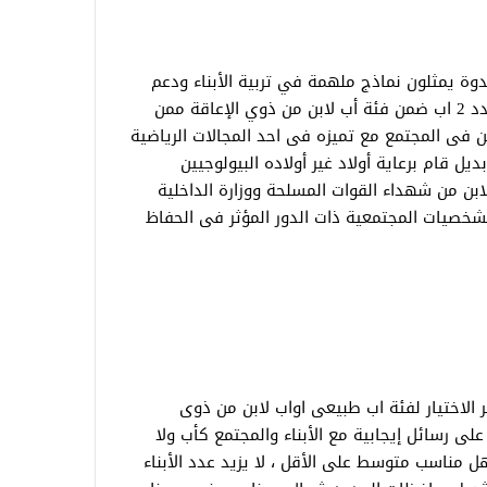
مسابقة اختيار و تكريم 16 اب قدوة يمثلون نماذج ملهمة في تربية الأبناء ودعم
الأسرة متضمنة 10 اباء فئة اب طبيعي وعدد 2 اب ضمن فئة أب لابن من ذوي الإعاقة ممن
ن فى المجتمع مع تميزه فى احد المجالات الرياضية
2 اب فئة أب لابن بديل قام برعاية أولاد غير أولاده البيولوجيين
ن أحدى دور الرعاية” وعدد 2 اب لابن من شهداء القوات المسلحة ووزارة الداخلية
شخصيات المجتمعية ذات الدور المؤثر فى الحفاظ
ر الاختيار لفئة اب طبيعى اواب لابن من ذوى
ى رسائل إيجابية مع الأبناء والمجتمع كأب ولا
اصل على مؤهل مناسب متوسط على الأقل ، لا يزيد عدد الأبناء