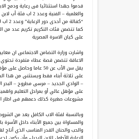
قدموا جهدا استثنائيا فى رعاية ودمج الاب
والعلمية – الفنية وعدد 
“كفالة م
كما تتضمن فئات التكريم تكريم عدد من ال
على كيان الاسرة المصرية
واشارت وزارة التضامن الاجتماعى ان معايي
الاعاقة تتضمن قصة عطاء متفردة تحتوي عل
يقل سن الأب عن 50 عاما وح
على ثلاثة أبناء فقط ويستثنى من هذا ال
– الوادي الجديد – مرسى مطروح – البحر ال
على مؤهل عالي أو بمراحل التعليم واهمية
مشروعات صغيرة كذلك دعمهم فى اطار ال
وبالنسبة لفئة الاب الكافل يعد من الشرو
والمساواة بين جميع الأبناء داخل الأسرة ب
والحب والحنان القدر المناسب الذي أتاح ل
الرعاية الأطول للابن البديل، وأن يكون لدى