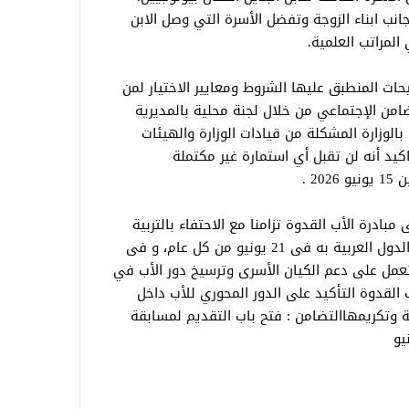
انب ابناء الزوجة وتفضل الأسرة التي وصل الابن
 المراتب العلمية.
حات المنطبق عليها الشروط ومعايير الاختيار لمن
امن الإجتماعي من خلال لجنة محلية بالمديرية
بالوزارة المشكلة من قيادات الوزارة والهيئات
كيد أنه لن تقبل أي استمارة غير مكتملة
2 .
بادرة الأب القدوة تزامنا مع الاحتفاء بالتربية
الإيجابية و”عيد الأب” الذي تحتفل معظم الدول العربية به فى 21 يونيو من كل عام، و فى
 تعمل على دعم الكيان الأسرى وترسيخ دور الأب في
القدوة التأكيد على الدور المحوري للأب داخل
بية وتكريمهاالتضامن : فتح باب التقديم لمسابقة