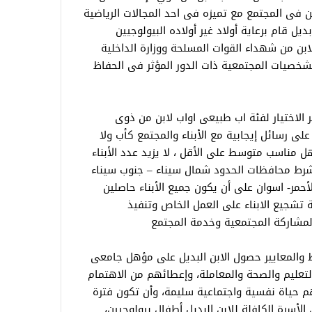
ن فى المجتمع مع تميزه فى احد المجالات الرياضية
2 اب فئة أب لابن بديل قام برعاية أولاد غير أولاده البيولوجيين
ن أحدى دور الرعاية” وعدد 2 اب لابن من شهداء القوات المسلحة ووزارة الداخلية
شخصيات المجتمعية ذات الدور المؤثر فى الحفاظ
ر الاختيار لفئة اب طبيعى اواب لابن من ذوى
ى رسائل إيجابية مع الأبناء والمجتمع كأب ولا
اصل على مؤهل مناسب متوسط على الأقل ، لا يزيد عدد الأبناء
شرط محافظات الحدود شمال سيناء – جنوب سيناء
أحمر- اسوان على أن يكون جميع الأبناء حاصلين
 تشجيع الابناء على العمل الخاص وتنفيذ
مشاركة المجتمعية وخدمة المجتمع
ط والمعايير حصول الابن البديل على مؤهل جامعى
التعليم والصحة والمعاملة، وإعطائهم من الاهتمام
هم حياة نفسية واجتماعية سليمة، وأن تكون فترة
 الأسرة الكافلة للابن البديل أطفال بيولوجيين،