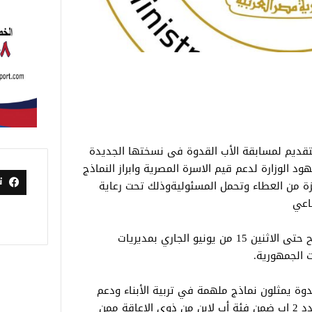
التقديم لمسابقة الأب القدوة فى نسختها الجديدة
 فى اطار جهود الوزارة لدعم قيم الاسرة المصرية وابراز النماذج
ت
زة من العطاء وتحمل المسئوليةوذلك تحت رعاية
ماعي
ويستمر استقبال طلبات الراغبين فى الترشح حتى الاثنين 15 من يونيو الجاري بمديريات
 الجمهورية.
مسابقة اختيار و تكريم 16 اب قدوة يمثلون نماذج ملهمة في تربية الأبناء ودعم
الأسرة متضمنة 10 اباء فئة اب طبيعي وعدد 2 اب ضمن فئة أب لابن من ذوي الإعاقة ممن