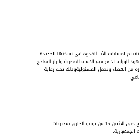
التقديم لمسابقة الأب القدوة فى نسختها الجديدة
 فى اطار جهود الوزارة لدعم قيم الاسرة المصرية وابراز النماذج
زة من العطاء وتحمل المسئوليةوذلك تحت رعاية
ماعي
ويستمر استقبال طلبات الراغبين فى الترشح حتى الاثنين 15 من يونيو الجاري بمديريات
 الجمهورية.