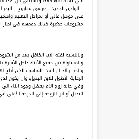
على ثلاثة أبناء فقط ويستثنى من هذا ال
– الوادي الجديد – مرسى مطروح – البحر ال
على مؤهل عالي أو بمراحل التعليم واهمية
مشروعات صغيرة كذلك دعمهم فى اطار ال
وبالنسبة لفئة الاب الكافل يعد من الشرو
والمساواة بين جميع الأبناء داخل الأسرة ب
والحب والحنان القدر المناسب الذي أتاح ل
الرعاية الأطول للابن البديل، وأن يكون لدى
وفي حالة زوج الام يفضل وجود ابناء الى ج
البديل أو ابن الزوجة إلى الدرجة الأعلى في