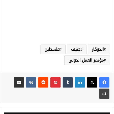
الدوكار
جنيف
فلسطين
مؤتمر العمل الدولي
لينكدإن
‏Tumblr
بينتيريست
‏Reddit
‏VKontakte
مشاركة عبر البريد
طباعة