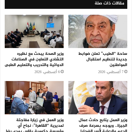
مقالات ذات صلة
ساحة “الطيب” تعلن ضوابط
وزير الصحة يبحث مع نظيره
جديدة لتنظيم استقبال
التشادي التعاون في الصناعات
المواطنين
الدوائية والتدريب والتعليم الطبى
7 أغسطس، 2026
6 أغسطس، 2026
وزير العمل يتابع حادث عمال
وزير العمل في زيارة مفاجئة
الجيزة.. ويوجه بسرعة صرف
لمديرية “القاهرة”: نجاح أي
الدعم والرعاية لأسر الضحايا
مؤسسة حكومية يقاس بمدى رضا