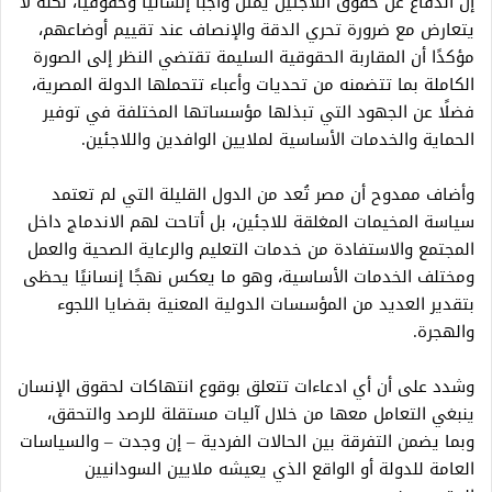
إن الدفاع عن حقوق اللاجئين يمثل واجبًا إنسانيًا وحقوقيًا، لكنه لا
يتعارض مع ضرورة تحري الدقة والإنصاف عند تقييم أوضاعهم،
مؤكدًا أن المقاربة الحقوقية السليمة تقتضي النظر إلى الصورة
الكاملة بما تتضمنه من تحديات وأعباء تتحملها الدولة المصرية،
فضلًا عن الجهود التي تبذلها مؤسساتها المختلفة في توفير
الحماية والخدمات الأساسية لملايين الوافدين واللاجئين.
وأضاف ممدوح أن مصر تُعد من الدول القليلة التي لم تعتمد
سياسة المخيمات المغلقة للاجئين، بل أتاحت لهم الاندماج داخل
المجتمع والاستفادة من خدمات التعليم والرعاية الصحية والعمل
ومختلف الخدمات الأساسية، وهو ما يعكس نهجًا إنسانيًا يحظى
بتقدير العديد من المؤسسات الدولية المعنية بقضايا اللجوء
والهجرة.
وشدد على أن أي ادعاءات تتعلق بوقوع انتهاكات لحقوق الإنسان
ينبغي التعامل معها من خلال آليات مستقلة للرصد والتحقق،
وبما يضمن التفرقة بين الحالات الفردية – إن وجدت – والسياسات
العامة للدولة أو الواقع الذي يعيشه ملايين السودانيين