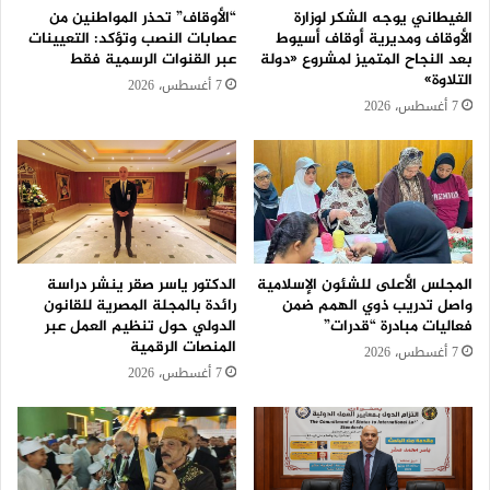
الغيطاني يوجه الشكر لوزارة
“الأوقاف” تحذر المواطنين من
الأوقاف ومديرية أوقاف أسيوط
عصابات النصب وتؤكد: التعيينات
بعد النجاح المتميز لمشروع «دولة
عبر القنوات الرسمية فقط
التلاوة»
7 أغسطس، 2026
7 أغسطس، 2026
المجلس الأعلى للشئون الإسلامية
الدكتور ياسر صقر ينشر دراسة
واصل تدريب ذوي الهمم ضمن
رائدة بالمجلة المصرية للقانون
فعاليات مبادرة “قدرات”
الدولي حول تنظيم العمل عبر
المنصات الرقمية
7 أغسطس، 2026
7 أغسطس، 2026