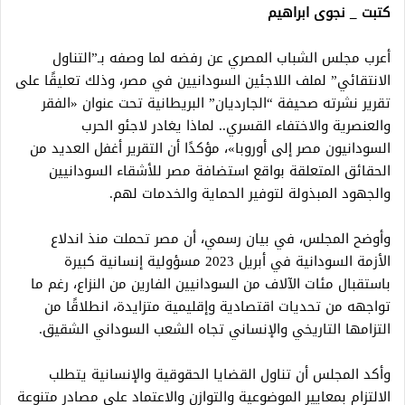
كتبت _ نجوى ابراهيم
أعرب مجلس الشباب المصري عن رفضه لما وصفه بـ”التناول
الانتقائي” لملف اللاجئين السودانيين في مصر، وذلك تعليقًا على
تقرير نشرته صحيفة “الجارديان” البريطانية تحت عنوان «الفقر
والعنصرية والاختفاء القسري.. لماذا يغادر لاجئو الحرب
السودانيون مصر إلى أوروبا»، مؤكدًا أن التقرير أغفل العديد من
الحقائق المتعلقة بواقع استضافة مصر للأشقاء السودانيين
والجهود المبذولة لتوفير الحماية والخدمات لهم.
وأوضح المجلس، في بيان رسمي، أن مصر تحملت منذ اندلاع
الأزمة السودانية في أبريل 2023 مسؤولية إنسانية كبيرة
باستقبال مئات الآلاف من السودانيين الفارين من النزاع، رغم ما
تواجهه من تحديات اقتصادية وإقليمية متزايدة، انطلاقًا من
التزامها التاريخي والإنساني تجاه الشعب السوداني الشقيق.
وأكد المجلس أن تناول القضايا الحقوقية والإنسانية يتطلب
الالتزام بمعايير الموضوعية والتوازن والاعتماد على مصادر متنوعة