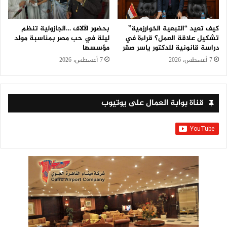
كيف تعيد “التبعية الخوارزمية”
بحضور الآلاف …الجازولية تنظم
تشكيل علاقة العمل؟ قراءة في
ليلة في حب مصر بمناسبة مولد
دراسة قانونية للدكتور ياسر صقر
مؤسسها
7 أغسطس، 2026
7 أغسطس، 2026
قناة بوابة العمال على يوتيوب