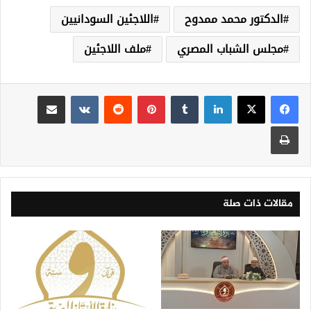
الدكتور محمد ممدوح
اللاجئين السودانيين
مجلس الشباب المصري
ملف اللاجئين
لينكدإن
‏Tumblr
بينتيريست
‏Reddit
‏VKontakte
مشاركة عبر البريد
طباعة
مقالات ذات صلة