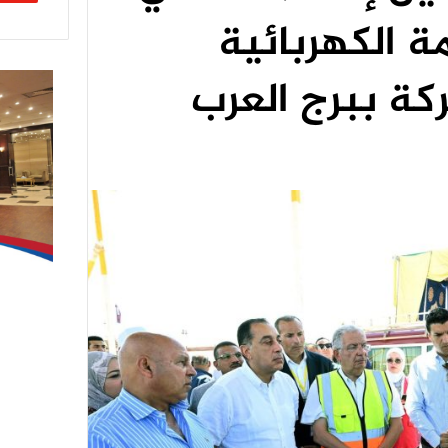
ة الكهربائية
كة ببرج العرب