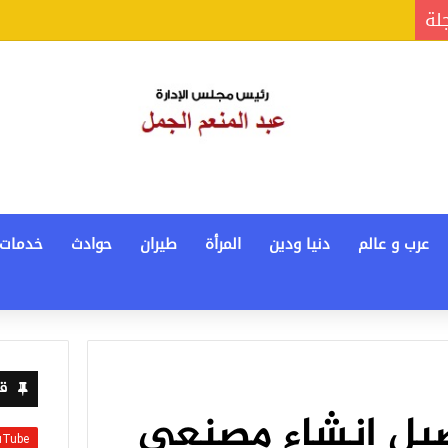
جلة
عرب و عالم
دنيا ودين
المرأة
طيران
حوادث
خدمات
قن
يل إنشاء مصنعي