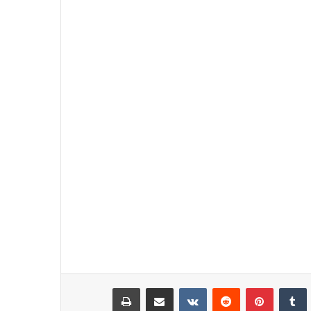
نكدإن
‏Tumblr
بينتيريست
‏Reddit
‏VKontakte
مشاركة عبر البريد
طباعة