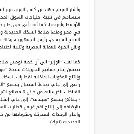
وأشار الفريق مهندس كامل الوزير، وزير ال
سيساهم في تلبية احتياجات السوق المحلي
الأوسط وأفريقيا، كما أنه يأتي في إطار خ
في مصر ومنها صناعة السكك الحديدية ومت
الفتاح السيسي، رئيس الجمهورية، وذلك ب
ونقل الخبرة للعمالة المصرية وتلبية احتيا
كما لفت “الوزير” الى أن خطة توطين صناع
تتضمن إنتاج مفاتيح التحويلات بمصنع “فوي
وإنتاج المكونات الداخلية لقطارات السكك
راضي إلى جانب صناعة القضبان بمصنع “ال
الفلنكات الخرسان
/ بضائع) بمصنع “سيماف”، إلى جانب إنشاء
بالإضافة إلى إنتاج لقم فرامل قطارات ال
وإنتاج الوحدات المتحركة ومكوناتها من خ
الحديدية (نيرك).