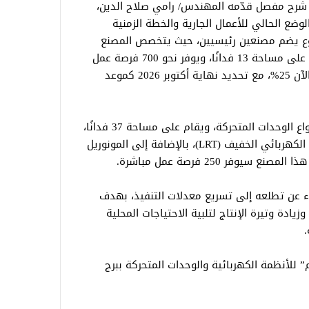
شرح مفصل قدّمه المهندس/ رامي صلاح الدين،
ضع الحالي للأعمال الجارية والخطة الزمنية
شروع يضم مصنعين رئيسيين، حيث يتخصص المصنع
الأول في إنتاج الأنظمة الكهربائية، ويمتد على مساحة 13 فدانًا، ويوفر نحو 700 فرصة عمل
مباشرة، وقد بلغت نسبة الإنجاز فيه حتى الآن 25%، مع تحديد نهاية أكتوبر 2026 كموعد
كما يختص المصنع الثاني؛ بتصنيع جميع أنواع الوحدات المتحركة، ويقام على مساحة 37 فدانًا،
وسيشمل إنتاج المترو والترام ونظام النقل الكهربائي الخفيف (LRT)، بالإضافة إلى المونوريل
وفر 250 فرصة عمل مباشرة.
اء عن تطلعه إلى تسريع معدلات التنفيذ، بهدف
دة وتيرة الإنتاج لتلبية الاحتياجات المحلية
.
لأنظمة الكهربائية والوحدات المتحركة ببرج