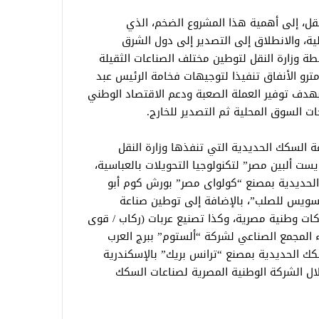
نقل، إلى أهمية هذا المشروع الضخم، الذي
ة، والانطلاق إلى التصدير إلى دول الشرق
طة وزارة النقل لتوطين مختلف الصناعات الثقيلة
رو الأنفاق تنفيذا لتوجيهات فخامة الرئيس عبد
هدف توفير العملة الصعبة ودعم الاقتصاد الوطني
جات السوق المحلية ثم التصدير للخارج.
ة السكك الحديدية التي تنفذها وزارة النقل
ست ألبين مصر” لتكنولوجيا التحويلات بالعباسية،
 الحديدية بمصنع “كولواى مصر” بورش كوم أبو
سويس للصلب”، بالإضافة إلى توطين صناعة
ية من خلال 6 مصانع لشركات وطنية مصرية، وكذا تصنيع عربات (ركاب / قوى
 المجمع الصناعي لشركة “ألستوم” ببرج العرب
سكك الحديدية بمصنع “ترانس بريك” بالإسكندرية
لال الشركة الوطنية المصرية لصناعات السكك