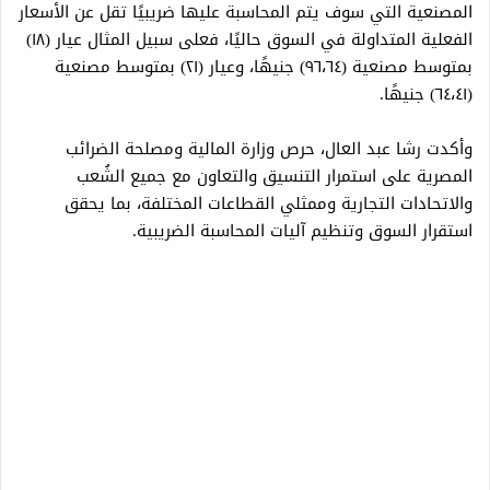
المصنعية التي سوف يتم المحاسبة عليها ضريبيًا تقل عن الأسعار
الفعلية المتداولة في السوق حاليًا، فعلى سبيل المثال عيار (١٨)
بمتوسط مصنعية (٩٦،٦٤) جنيهًا، وعيار (٢١) بمتوسط مصنعية
(٦٤،٤١) جنيهًا.
وأكدت رشا عبد العال، حرص وزارة المالية ومصلحة الضرائب
المصرية على استمرار التنسيق والتعاون مع جميع الشُعب
والاتحادات التجارية وممثلي القطاعات المختلفة، بما يحقق
استقرار السوق وتنظيم آليات المحاسبة الضريبية.