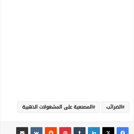
الضرائب
المصنعية على المشغولات الذهبية
لينكدإن
‏Tumblr
بينتيريست
‏Reddit
‏VKontakte
مشاركة عبر البريد