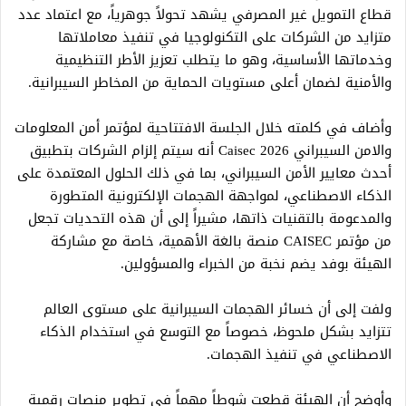
قطاع التمويل غير المصرفي يشهد تحولاً جوهرياً، مع اعتماد عدد
متزايد من الشركات على التكنولوجيا في تنفيذ معاملاتها
وخدماتها الأساسية، وهو ما يتطلب تعزيز الأطر التنظيمية
والأمنية لضمان أعلى مستويات الحماية من المخاطر السيبرانية.
وأضاف في كلمته خلال الجلسة الافتتاحية لمؤتمر أمن المعلومات
والامن السيبراني Caisec 2026 أنه سيتم إلزام الشركات بتطبيق
أحدث معايير الأمن السيبراني، بما في ذلك الحلول المعتمدة على
الذكاء الاصطناعي، لمواجهة الهجمات الإلكترونية المتطورة
والمدعومة بالتقنيات ذاتها، مشيراً إلى أن هذه التحديات تجعل
من مؤتمر CAISEC منصة بالغة الأهمية، خاصة مع مشاركة
الهيئة بوفد يضم نخبة من الخبراء والمسؤولين.
ولفت إلى أن خسائر الهجمات السيبرانية على مستوى العالم
تتزايد بشكل ملحوظ، خصوصاً مع التوسع في استخدام الذكاء
الاصطناعي في تنفيذ الهجمات.
وأوضح أن الهيئة قطعت شوطاً مهماً في تطوير منصات رقمية