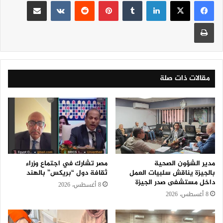
لينكدإن
‏Tumblr
بينتيريست
‏Reddit
‏VKontakte
مشاركة عبر البريد
طباعة
مقالات ذات صلة
مدير الشؤون الصحية
مصر تشارك في اجتماع وزراء
بالجيزة يناقش سلبيات العمل
ثقافة دول “بريكس” بالهند
داخل مستشفى صدر الجيزة
8 أغسطس، 2026
8 أغسطس، 2026