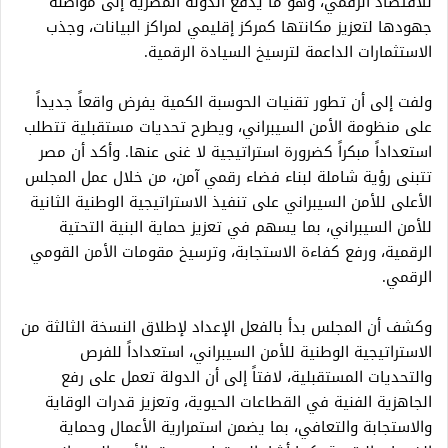
للاقتصاد الرقمي، وهو ما يدفع الدولة المصرية إلى مواصلة
جهودها لتعزيز مكانتها كمركز إقليمي لمراكز البيانات، وجذب
الاستثمارات الداعمة لترسيخ السيادة الرقمية.
ولفت إلى أن تطور تقنيات الحوسبة الكمية يفرض واقعاً جديداً
على منظومة الأمن السيبراني، ويطرح تحديات مستقبلية تتطلب
استعداداً مبكراً كضرورة استراتيجية لا غنى عنها. وأكد أن مصر
تتبنى رؤية شاملة لبناء فضاء رقمي آمن، من خلال عمل المجلس
الأعلى للأمن السيبراني على تنفيذ الاستراتيجية الوطنية الثانية
للأمن السيبراني، بما يسهم في تعزيز حماية البنية التحتية
الرقمية، ورفع كفاءة الاستجابة، وترسيخ مقومات الأمن القومي
الرقمي.
وكشف أن المجلس بدأ بالفعل الإعداد لإطلاق النسخة الثالثة من
الاستراتيجية الوطنية للأمن السيبراني، استعداداً للفرص
والتحديات المستقبلية، لافتاً إلى أن الدولة تعمل على رفع
الجاهزية الفنية في القطاعات الحيوية، وتعزيز قدرات الوقاية
والاستجابة والتعافي، بما يضمن استمرارية الأعمال وحماية