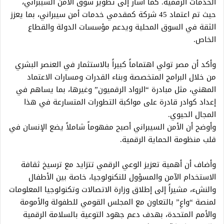
الخدمات الرقمية. كما أشار إلى تطوير سوق الأمن السيبراني،
حيث تم اعتماد 45 شركة كمقدمي خدمات أمن سيبراني، بما يعزز
الثقة في السوق المحلية ويدعم مؤسسات الدولة والقطاع
الخاص.
وأكد أن مصر تولي اهتماماً كبيراً بالاستثمار في العنصر البشري
من خلال البرامج المتخصصة وبناء القدرات ومسارات الاعتماد
المهني، مثل مبادرة “الرواد الرقميون” وغيرها، بما يساهم في
إعداد كوادر قادرة على مواكبة التطورات المتسارعة في هذا
المجال الحيوي.
وأوضح أن الأمن السيبراني أصبح مفهوماً شاملاً يضع الإنسان في
قلب منظومة الحماية الرقمية.
وأضاف أن أهمية تعزيز الوعي الرقمي تتزايد مع ترسيخ ثقافة
الاستخدام الآمن والمسؤول للتكنولوجيا، خاصة بين الأطفال
والنشء، مشيراً إلى إطلاق وزارة الاتصالات وتكنولوجيا المعلومات
لمنصة “واعِ” بالتعاون مع المجلس القومي للطفولة والأمومة
والأمم المتحدة، بهدف دعم جهود التوعية بالسلامة الرقمية