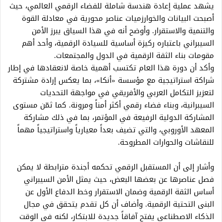
يشهد عملية إعادة هندسة شاملة للفضاء الرقمي العالمي، حيث
أصبحت البيانات والخوارزميات عناصر محورية في معادلة القوة
والتنمية والاستقرار. وأوضح أنه في هذا السياق يبرز الأمن
السيبراني باعتباره ركيزة أساسية للسيادة الرقمية، وأحد أهم
مقومات بناء الثقة الرقمية في الدول والمجتمعات.
وأكد أن دورة هذا العام تكتسب أهمية خاصة لانعقادها في إطار
شراكة استراتيجية مع مؤسسة «أنكا»، بما يعكس إرادة مشتركة
لتعزيز التكامل العربي والأفريقي في مواجهة التحديات
السيبرانية، وبناء فضاء رقمي أكثر أمناً ومرونة. كما ثمّن مستوى
المشاركة الدولية الرفيعة في المؤتمر، بما في ذلك مشاركة
المعهد الأوروبي، والتي تضيف بعداً معيارياً واستراتيجياً مهماً
للنقاشات والحوارات المطروحة.
وأشار إلى أن المستقبل الرقمي تحكمه أجندة مترابطة لا يمكن
فصل عناصرها عن بعضها البعض، حيث يمثل الأمن السيبراني
أساس الثقة الرقمية وضمان الاستقرار وخط الدفاع الأول عن
البنى التحتية الرقمية. وأضاف أن كل تقدم يتحقق في مجال
الذكاء الاصطناعي يفتح آفاقاً جديدة للابتكار، لكنه في الوقت