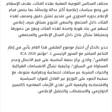
مختلف المجالس القومية المعنية بهذه الفئات، بهدف الإسهام
في وضع سياسات إعلامية أكثر عدالة وإنصافًا، بما يضمن قيام
الإعلام بدوره المحوري في تقديم تمثيل دقيق ومنصف لهذه
الفئات داخل المجتمع، والسعي للخروج بميثاق شرف إعلامي
يُسهم في بناء هوية واضحة لهذه الفئات ويعزز من حضورها
وتمثيلها بشكل عادل داخل المجال الإعلامي والمجتمعي.
جدير بالذكر أن اختيار موضوع الملتقي هذا العام يأتي في إطار
التناغم المباشر مع المحور الرئيسي لـ “مؤتمر 2026 ICA
العالمي”، والذي يركز بصفة أساسية على قيم الاتصال وعدم
المساواة في السياق”، وكيفية تشكّل الانقسامات الهيكلية
والخبرات البشرية عبر سياقات اجتماعية وجغرافية متنوعة، مع
تسليط الضوء على التوزيع غير العادل للموارد السياسية
والاقتصادية والرقمية التي تغذي الأزمات المعاصرة كالتمييز
الخوارزمي، والاستقطاب، والتضليل الإعلامي.