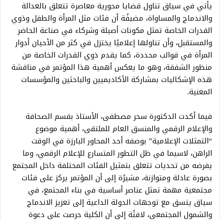
يأتي في سياق تناول قضايا محورية معاصرة تتعلق بالعدالة
والاندماج والمساواة، مضيفًة أن فئات مثل المرأة والطفل وذوي
القدرات الخاصة تمثل مكونات أصيلة وشركاء في صناعة الحاضر
والمستقبل، وأن تناولها إعلاميًا يختزل في كثر من الأحيان أدوار
المرأة في قوالب محددة، كما يقدم ذوي القدرات الخاصة من
منظور الشفقة، وهو ما يعكس أهمية هذا المؤتمر في مناقشة
هذه الإشكاليات بمشاركة الأكاديميين والباحثين والمؤسسات
المعنية.
فيما أكدت الدكتورة سحر مصطفى، الأستاذ بقسم الصحافة
والإعلام الرقمي والمنسق العام للملتقى، أهمية موضوع
“التمثلات الإعلامية” بوصفه أحد المحاور البارزة في الوقت
الراهن، لاسيما في ظل التطور المتسارع للإعلام الرقمي، وما
يفرضه من تحديات تتعلق بتمثيل الفئات المختلفة داخل المجتمع
بصورة عادلة ومتوازنة، مشيرًة إلى أن المؤتمر يركز على فئات
مجتمعية مهمة تمثل عناصر أساسية في بناء المجتمع، في
سياق يتسق مع توجهات الدولة الداعية إلى تعزيز الاندماج
والشمول المجتمعي، لافتًة إلي أن الكلية حرصت علي دعوة