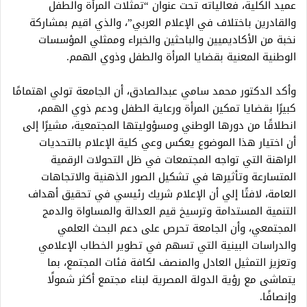
عميد الكلية، فعالياته تحت عنوان “تمثلات المرأة والطفل
والقادرين باختلاف في الإعلام العربي”، والذي اقيم بمشاركة
نخبة من الأكاديميين والباحثين والخبراء وممثلي المؤسسات
الوطنية المعنية بقضايا المرأة والطفل وذوي الهمم.
وأكد الدكتور محمد سامي عبدالصادق، أن الجامعة تولي اهتمامًا
كبيرًا بقضايا تمكين المرأة ورعاية الطفل ودعم ذوي الهمم،
انطلاقًا من دورها الوطني ومسؤوليتها المجتمعية، مشيرًا إلى
أن اختيار هذا الموضوع يعكس وعي كلية الإعلام بالتحديات
الراهنة التي تواجه المجتمعات في ظل التحولات الرقمية
المتسارعة وتأثيرها في تشكيل الصور الذهنية والاتجاهات
العامة، لافتًا إلي أن الإعلام شريك رئيسي في تحقيق أهداف
التنمية المستدامة وترسيخ قيم العدالة والمساواة والدمج
المجتمعي، وأن الجامعة تحرص على دعم البحث العلمي
والدراسات البينية التي تسهم في تطوير الخطاب الإعلامي
وتعزيز التمثيل العادل والمنصف لكافة فئات المجتمع، بما
يتماشى مع رؤية الدولة المصرية لبناء مجتمع أكثر شمولًا
وإنصافًا.