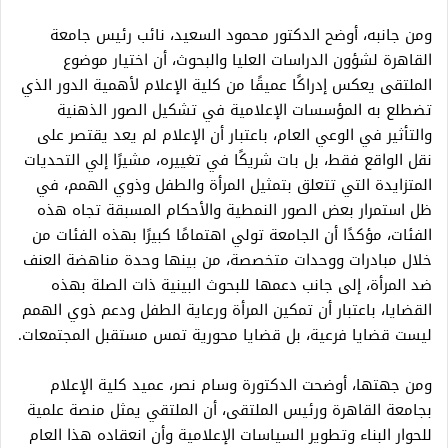
ومن جانبه، أوضح الدكتور محمود السعيد، نائب رئيس جامعة
القاهرة لشؤون الدراسات العليا والبحوث، أن اختيار موضوع
الملتقى يعكس إدراكًا عميقًا من كلية الإعلام لأهمية الدور الذي
تضطلع به المؤسسات الإعلامية في تشكيل الصور الذهنية
والتأثير في الوعي العام، باعتبار أن الإعلام لم يعد يقتصر على
نقل الواقع فقط، بل بات شريكًا في تغييره، مشيرًا إلي التحديات
المتزايدة التي تتعلق بتمثيل المرأة والطفل وذوي الهمم، في
ظل استمرار بعض الصور النمطية والأحكام المسبقة تجاه هذه
الفئات، مؤكدًا أن الجامعة تولي اهتمامًا كبيرًا بهذه الفئات من
خلال مبادرات ووحدات متخصصة، من بينها وحدة مناهضة العنف
ضد المرأة، إلى جانب دعمها للبحوث البينية ذات الصلة بهذه
القضايا، باعتبار أن تمكين المرأة ورعاية الطفل ودعم ذوي الهمم
ليست قضايا فرعية، بل قضايا محورية تمس مستقبل المجتمعات.
ومن جهتها، أوضحت الدكتورة وسام نصر، عميد كلية الإعلام
بجامعة القاهرة ورئيس الملتقى، أن الملتقي يمثل منصة علمية
للحوار البناء وتطوير السياسات الإعلامية وأن انعقاده هذا العام