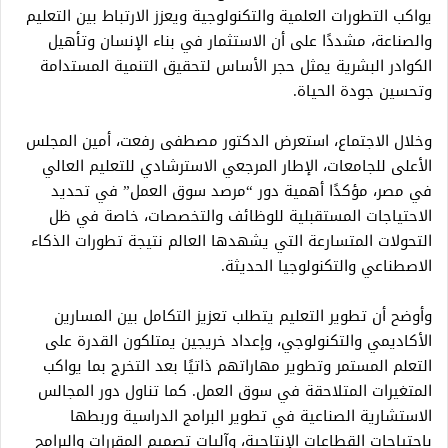
يواكب التطورات العلمية والتكنولوجية ويعزز الارتباط بين التعليم
والصناعة، مشددًا على أن الاستثمار في بناء الإنسان وتأهيل
الكوادر البشرية يمثل حجر الأساس لتحقيق التنمية المستدامة
وتحسين جودة الحياة.
وخلال الاجتماع، استعرض الدكتور مصطفى رفعت، أمين المجلس
الأعلى للجامعات، الإطار المرجعي الاسترشادي للتعليم العالي
في مصر، مؤكدًا أهمية دور “مرصد سوق العمل” في تحديد
الاحتياجات المستقبلية للوظائف والتخصصات، خاصة في ظل
التحولات المتسارعة التي يشهدها العالم نتيجة تطورات الذكاء
الاصطناعي والتكنولوجيا الحديثة.
وأوضح أن تطوير التعليم يتطلب تعزيز التكامل بين المسارين
الأكاديمي والتكنولوجي، وإعداد خريجين يمتلكون القدرة على
التعلم المستمر وتطوير مهاراتهم ذاتيًا بعد التخرج بما يواكب
المتغيرات المتلاحقة في سوق العمل. كما تناول دور المجالس
الاستشارية الصناعية في تطوير البرامج الدراسية وربطها
باحتياجات القطاعات الإنتاجية، وآليات تصميم المقررات والبرامج