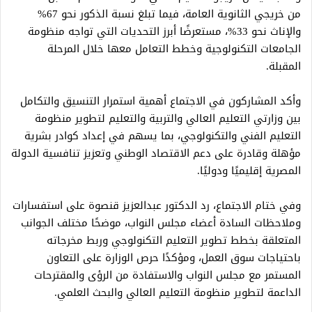
من خريجي الثانوية العامة، فيما تبلغ نسبة الذكور نحو 67%
والإناث نحو 33%، مستعرضًا أبرز التحديات التي تواجه منظومة
الجامعات التكنولوجية وخطط التعامل معها خلال المرحلة
المقبلة.
وأكد المشاركون في الاجتماع أهمية استمرار التنسيق والتكامل
بين وزارتي التعليم العالي والتربية والتعليم لتطوير منظومة
التعليم الفني والتكنولوجي، بما يسهم في إعداد كوادر بشرية
مؤهلة وقادرة على دعم الاقتصاد الوطني وتعزيز تنافسية الدولة
المصرية إقليميًا ودوليًا.
وفي ختام الاجتماع، رد الدكتور عبدالعزيز قنصوة على استفسارات
وملاحظات السادة أعضاء مجلس النواب، موضحًا مختلف الجوانب
المتعلقة بخطط تطوير التعليم التكنولوجي وربط مخرجاته
باحتياجات سوق العمل، ومؤكدًا حرص الوزارة على التعاون
المستمر مع مجلس النواب والاستفادة من الرؤى والمقترحات
الداعمة لتطوير منظومة التعليم العالي والبحث العلمي.