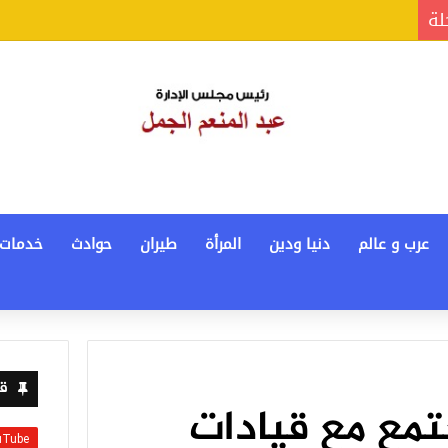
لة
عرب و عالم
دنيا ودين
المرأة
طيران
حوادث
خدمات
قن
جتمع مع قيادات