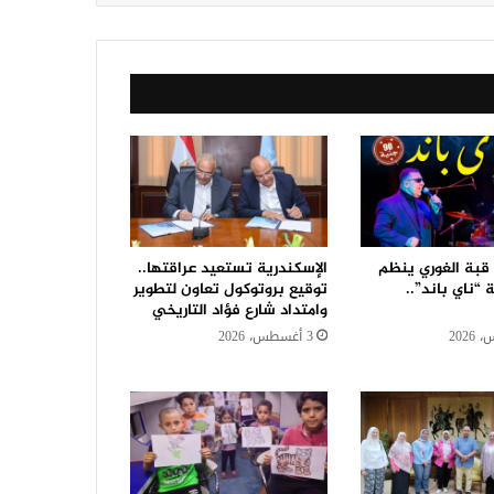
 قبة الغوري ينظم
الإسكندرية تستعيد عراقتها..
 “ناي باند”..
توقيع بروتوكول تعاون لتطوير
وامتداد شارع فؤاد التاريخي
3 أغسطس، 2026