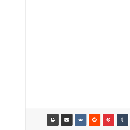
نكدإن
‏Tumblr
بينتيريست
‏Reddit
‏VKontakte
مشاركة عبر البريد
طباعة