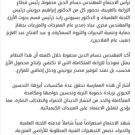
ترأس الاجتماع المهندس حسام الدين محفوظ، رئيس قطاع
الزراعة بالغربية، بحضور كل من الدكتور إبراهيم درويش (رئيس
اللجنة العلمية)، و الدكتور بسيوني زايد (رئيس قسم بحوث الأرز)،
والمهندس فخري عياد (مدير عام المفرخات والمزرعات بجهاز
حماية وتنمية البحيرات والثروة السمكية)، و عبد الفتاح عبد العزيز
(نقيب عام الفلاحين).
أكد المهندس حسام الدين محفوظ خلال كلمته أن هذا النظام
يمثل نموذجاً للزراعة المتكاملة التي لا تكتفي بإنتاج محصول الأرز
فحسب، بل تمتد لتوفير مصدر بروتيني ودخل إضافي للمزارع.
أشار أن هذه الممارسة تحقق عدة مكتسبات، أبرزها: التحسين
الحيوي بزيادة خصوبة التربة وتحسين خواصها ومكافحة
المتكاملة والحد من انتشار الديدان الحمراء والطحالب الضارة، مما
يؤدي لتقليل الاعتماد على المبيدات الكيميائية.
شهد الاجتماع استعراضاً فنياً شاملاً قدمته اللجنة العلمية
والخبراء، تضمن التجهيزات الفنية المطلوبة للأراضي المنزرعة،