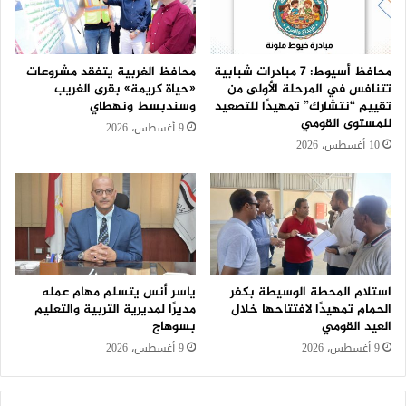
محافظ أسيوط: 7 مبادرات شبابية
محافظ الغربية يتفقد مشروعات
تتنافس في المرحلة الأولى من
«حياة كريمة» بقرى الغريب
تقييم “نتشارك” تمهيدًا للتصعيد
وسندبسط ونهطاي
للمستوى القومي
9 أغسطس، 2026
10 أغسطس، 2026
استلام المحطة الوسيطة بكفر
ياسر أنس يتسلم مهام عمله
الحمام تمهيدًا لافتتاحها خلال
مديرًا لمديرية التربية والتعليم
العيد القومي
بسوهاج
9 أغسطس، 2026
9 أغسطس، 2026