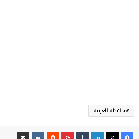
محافظة الغربية
لينكدإن
‏Tumblr
بينتيريست
‏Reddit
‏VKontakte
مشاركة عبر البريد