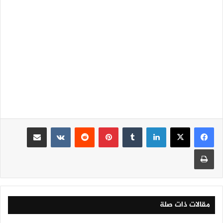
لينكدإن
‏Tumblr
بينتيريست
‏Reddit
‏VKontakte
مشاركة عبر البريد
طباعة
مقالات ذات صلة