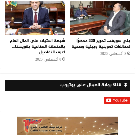
بني سويف… تحرير 330 محضرًا
شبهة استيلاء على المال العام
لمخالفات تموينية وبيئية وصحية
بالمنطقة الصناعية بقويسنا…
اعرف التفاصيل
8 أغسطس، 2026
8 أغسطس، 2026
قناة بوابة العمال على يوتيوب