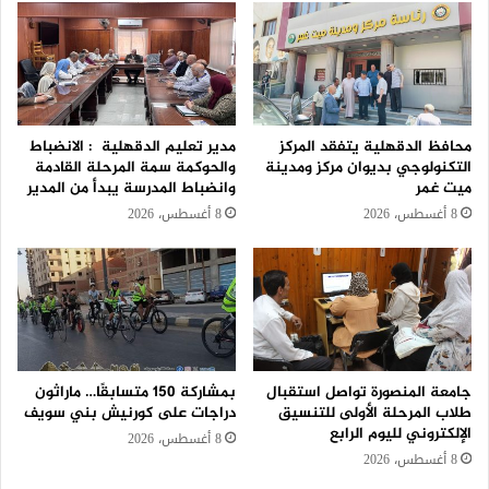
محافظ الدقهلية يتفقد المركز
مدير تعليم الدقهلية : الانضباط
التكنولوجي بديوان مركز ومدينة
والحوكمة سمة المرحلة القادمة
ميت غمر
وانضباط المدرسة يبدأ من المدير
8 أغسطس، 2026
8 أغسطس، 2026
جامعة المنصورة تواصل استقبال
بمشاركة 150 متسابقًا… ماراثون
طلاب المرحلة الأولى للتنسيق
دراجات على كورنيش بني سويف
الإلكتروني لليوم الرابع
8 أغسطس، 2026
8 أغسطس، 2026