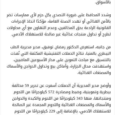
بالأسواق.
وشدد المحافظ على ضرورة التصدي بكل حزم لأي ممارسات تضر
بالأمن الغذائي أو تهدد الصحة العامة، مؤكدًا اتخاذ الإجراءات
القانونية الرادعة بحق المخالفين، وعدم التهاون مع أي محاولات
لطرح أو تداول منتجات غذائية غير صالحة للاستهلاك الآدمي.
من جانبه، استعرض الدكتور رمضان توفيق، مدير مديرية الطب
البيطري بالمنيا، نتائج الحملات التفتيشية المكثفة التي نُفذت
بالتنسيق مع مباحث التموين على مدار الأسبوعين الماضيين،
واستهدفت محال الجزارة، وأماكن بيع وتداول الدواجن والأسماك
والمصنعات الغذائية.
وأوضح مدير المديرية أن الحملات أسفرت عن تحرير 59 مخالفة
بيطرية وتموينية، وضبط ومصادرة 572 كيلوجرامًا من اللحوم
ومنتجاتها، منها 343 كيلوجرامًا من اللحوم والكبدة والدواجن
والأسماك والمصنعات الغذائية واللحوم المجمدة غير الصالحة
للاستهلاك الآدمي، بالإضافة إلى 229 كيلوجرامًا من اللحوم