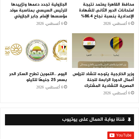
محافظ القاهرة يعتمد نتيجة
الجازولية تجدد دعمها وتإييدها
امتحانات الدور الثانى للشهادة
للرئيس السيسي بمناسبة مولد
الإعدادية بنسبة نجاح 86.4%
مؤسسها الإمام جابر الجازولي
6 أغسطس، 2026
6 أغسطس، 2026
وزير الخارجية يتوجه لتشاد لترؤس
اليوم ..التموين تطرح السكر الحر
أعمال الدورة الرابعة للجنة
بسعر 25 جنيهًا للكيلو
المصرية التشادية المشترك
6 أغسطس، 2026
6 أغسطس، 2026
قناة بوابة العمال على يوتيوب