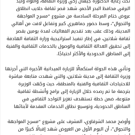
تحت رعاية الدكتورة جيهان زكي وزيرة الثقافة، واللواء وليد
البرقي محافظ البحر الأحمر، شهد قصر ثقافة حلايب انطلاق
عروض ختام المرحلة السادسة من مشروع “مسرح المواجهة
والتجوال”، وسط حضور جماهيري كبير وتفاعل لافت من أهالي
المدينة، وذلك عقب بعد تقديم الفعاليات لمدة يومين بقصر
ثقافة شلاتين، في إطار تنفيذ استراتيجية وزارة الثقافة الهادفة
إلى تحقيق العدالة الثقافية والوصول بالخدمات الثقافية والفنية
إلى المناطق الحدودية والأكثر احتياجًا.
وتأتي هذه الجولة استكمالًا للزيارة الميدانية الأخيرة التي أجرتها
وزيرة الثقافة إلى مدينة شلاتين، والتي شهدت متابعة مباشرة
للاحتياجات الثقافية والفنية بالمنطقة، حيث وجّهت الوزيرة
بترجمة ما تم رصده خلال الزيارة إلى برامج وأنشطة ثقافية
متنوعة، ضمن خطة تستهدف تعزيز التواجد الثقافي في
المناطق الحدودية، وتوسيع نطاق الخدمات المقدمة لأبنائها
وأوضح محمد الشرقاوي، المشرف على مشروع “مسرح المواجهة
والتجوال”، أن اليوم الأول من العروض شهد إقبالًا كبيرًا من