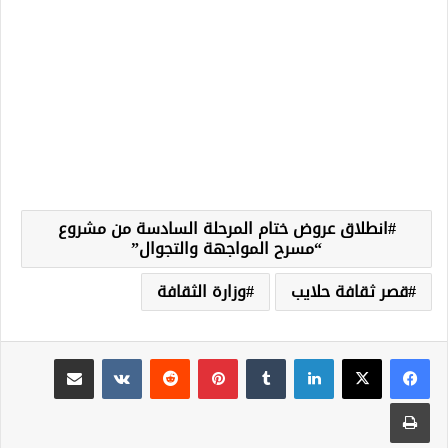
انطلاق عروض ختام المرحلة السادسة من مشروع
“مسرح المواجهة والتجوال”
قصر ثقافة حلايب
وزارة الثقافة
لينكدإن
‏Tumblr
بينتيريست
‏Reddit
‏VKontakte
مشاركة عبر البريد
طباعة