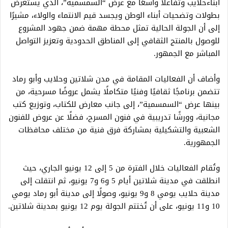
أبناءحلايب وتفاعلًا واسعًا مع عرض “السمسمية”، الذي يستعرض
بطولات وتضحيات أبناء الوطن ويجسد قيم الانتماء والولاء، مشيرًا
إلى أن الجولة الحالية تمثل محطة مهمة ضمن جهود المشروع
للوصول بالمنتج الثقافي إلى المناطق الحدودية وتعزيز التواصل
المباشر مع الجمهور.
وأضاف أن الفعاليات المقامة في مدن شلاتين وحلايب وأبو رماد
تتضمن برنامجًا ثقافيًا وفنيًا متكاملًا يشمل عروضًا مسرحية، من
بينها عرض “السمسمية”، إلى جانب معارض للكتاب، وتوزيع كتب
مجانية، وورشًا تدريبية في فنون المسرح، فضلًا عن عروض للفنون
الشعبية والتشكيلية بمشاركة فرق فنية من مختلف محافظات
الجمهورية.
وتُقام الفعاليات خلال الفترة من 5 إلى 12 يونيو الجاري، حيث
انطلقت في مدينة شلاتين أيام 5 و6 و7 يونيو، ثم انتقلت إلى
مدينة حلايب يومي 8 و9 يونيو، وصولًا إلى مدينة أبو رماد يومي
10 و11 يونيو، على أن تُختتم الجولة يوم 12 يونيو بمدينة شلاتين.