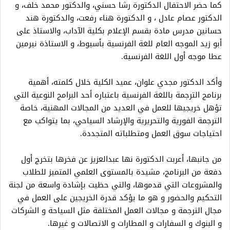
كما حضر الاحتفال الدكتورة رشا حسني، والدكتور محمد خلف، و
الدكتور عصام عادل ، و الدكتورة هناء رفعت، والدكتورة هند
حسانين مدرس مادة بقسم الإعلام بكلية الآداب، والاستاذ على
أبو زيد الموجه العام للغة الفرنسية بأسيوط، و الاستاذة نيرمين
عطا موجه أول اللغة الفرنسية.
وأكد الدكتور مجدي علوان، عميد الكلية خلال كلمته، أهمية
برنامج الترجمة باللغة الفرنسية باعتباره أحد البرامج النوعية التي
تؤهل خريجيها للعمل في العديد من المجالات المهنية، خاصة
الترجمة الفورية والتحريرية والإرشاد السياحي، بما يتواكب مع
احتياجات سوق العمل ومتطلباته المتجددة.
من جانبها، أعربت الدكتورة نها عبدالعزيز عن فخرها بتخرج أول
دفعة من البرنامج، مشيدة بالمستوى العلمي المتميز للطلاب
والمشروعات التي قدموها، والتي حظيت بإشادة واسعة من لجنة
التحكيم والحضور و هو ما يؤكد قدرة الخريجين على العمل في
مجال الترجمة و مجالات العمل المختلفة مثل السياحة و الشركات
و البنوك و السفارات و المطارات و الاتصالات و غيرها.