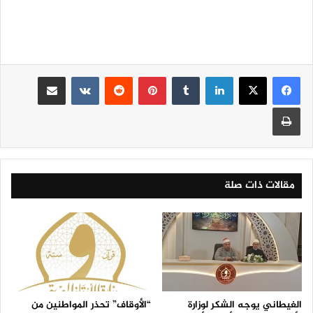
لينكدإن
‏Tumblr
بينتيريست
‏Reddit
‏VKontakte
مشاركة عبر البريد
طباعة
مقالات ذات صلة
الغيطاني يوجه الشكر لوزارة
“الأوقاف” تحذر المواطنين من