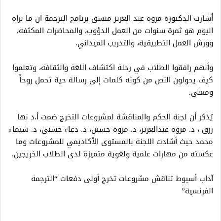
أشارت الدكتورة مروة عبد العزيز منسق برنامج الترجمة ان ما نراه
اليوم هو ثمرة سنوات من العمل الدؤوب، والمحاضرات المكثفة،
وورش العمل التطبيقية، والتدريب الميداني.
وأنهم رافقوا الطلاب في رحلة اكتشاف اللغة والثقافة، وتعلموا
كيف يحولون النص من كونه كلمات إلى رسالة حية تحمل روحاً
ومعنى.
يُذكر أن لجنة الحكم والمناقشة لمشروعات التخرج ضمت أ.د نها
رزق ، د. مروة عبدالعزيز، د. مروة حسين، د. دعاء حسني، د. شيماء
محمد حيث أشادت اللجنة بالمستوى الأكاديمي للمشروعات وما
عكسته من مهارات علمية ولغوية متميزة لدى الطلاب الخريجين.
آداب أسيوط تناقش مشروعات تخرج أولى دفعات “الترجمة
الفرنسية”