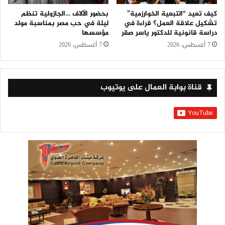
كيف تعيد “التبعية الخوارزمية”
بحضور الآلاف …الجازولية تنظم
تشكيل علاقة العمل؟ قراءة في
ليلة في حب مصر بمناسبة مولد
دراسة قانونية للدكتور ياسر صقر
مؤسسها
7 أغسطس، 2026
7 أغسطس، 2026
قناة بوابة العمال على يوتيوب