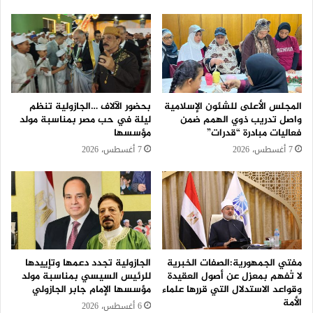
المجلس الأعلى للشئون الإسلامية
بحضور الآلاف …الجازولية تنظم
واصل تدريب ذوي الهمم ضمن
ليلة في حب مصر بمناسبة مولد
فعاليات مبادرة “قدرات”
مؤسسها
7 أغسطس، 2026
7 أغسطس، 2026
مفتي الجمهورية:الصفات الخبرية
الجازولية تجدد دعمها وتإييدها
لا تُفهم بمعزل عن أصول العقيدة
للرئيس السيسي بمناسبة مولد
وقواعد الاستدلال التي قررها علماء
مؤسسها الإمام جابر الجازولي
الأمة
6 أغسطس، 2026