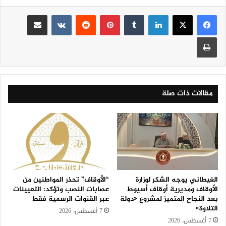
لينكدإن
‏Tumblr
بينتيريست
‏Reddit
‏VKontakte
مشاركة عبر البريد
طباعة
مقالات ذات صلة
الغيطاني يوجه الشكر لوزارة
“الأوقاف” تحذر المواطنين من
الأوقاف ومديرية أوقاف أسيوط
عصابات النصب وتؤكد: التعيينات
بعد النجاح المتميز لمشروع «دولة
عبر القنوات الرسمية فقط
التلاوة»
7 أغسطس، 2026
7 أغسطس، 2026